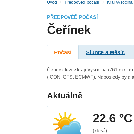
Úvod
Předpověď počasí
Kraj Vysočina
PŘEDPOVĚĎ POČASÍ
Čeřínek
Počasí
Slunce a Měsíc
Čeřínek leží v kraji Vysočina (761 m n. 
(ICON, GFS, ECMWF). Naposledy byla ak
Aktuálně
22.6 °C
(klesá)