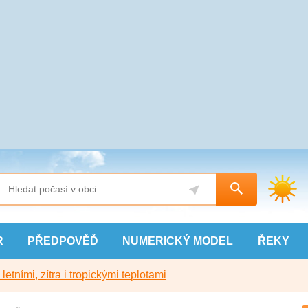
R
PŘEDPOVĚĎ
NUMERICKÝ
MODEL
ŘEKY
etními, zítra i tropickými teplotami