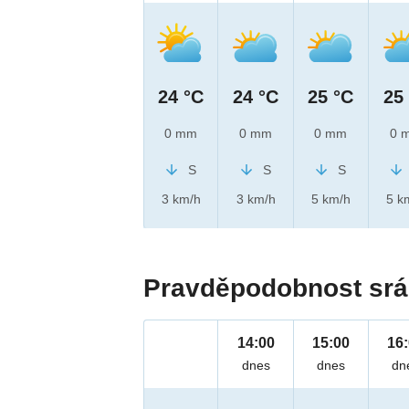
24 °C
24 °C
25 °C
25
0 mm
0 mm
0 mm
0 
S
S
S
3 km/h
3 km/h
5 km/h
5 k
Pravděpodobnost srá
14:00
15:00
16
dnes
dnes
dn