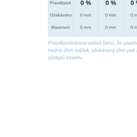
0 %
0 %
0
Pravděpod.
Očekáváno
0 mm
0 mm
0 
Maximum
0 mm
0 mm
0 
Pravděpodobnost udává šanci, že spadn
možný úhrn srážek, očekávaný úhrn pak 
výstupů modelu.