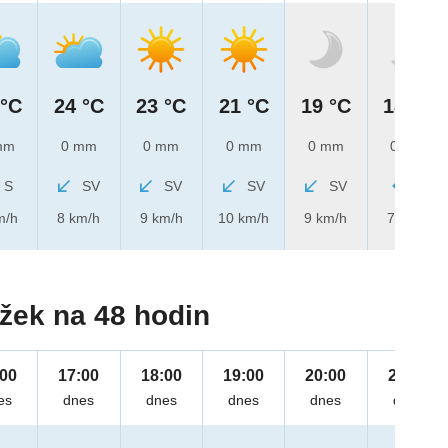
 °C
24 °C
23 °C
21 °C
19 °C
18 °C
mm
0 mm
0 mm
0 mm
0 mm
0 mm
S
SV
SV
SV
SV
V
m/h
8 km/h
9 km/h
10 km/h
9 km/h
7 km/h
žek na 48 hodin
:00
17:00
18:00
19:00
20:00
21:00
es
dnes
dnes
dnes
dnes
dnes