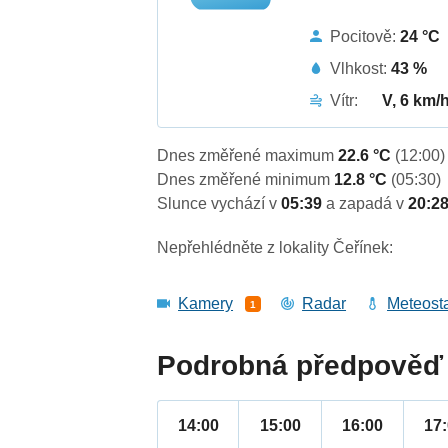
Pocitově:
24 °C
Vlhkost:
43 %
Vítr:
V, 6 km/
Dnes změřené maximum
22.6 °C
(12:00)
Dnes změřené minimum
12.8 °C
(05:30)
Slunce vychází v
05:39
a zapadá v
20:2
Nepřehlédněte z lokality Čeřínek:
Kamery
Radar
Meteost
1
Podrobná předpověď 
14:00
15:00
16:00
17