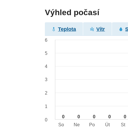
Výhled počasí
Teplota
Vítr
6
5
4
3
2
1
0
0
0
0
0
0
So
Ne
Po
Út
St