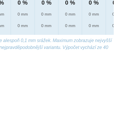
 %
0 %
0 %
0 %
0 %
0 %
mm
0 mm
0 mm
0 mm
0 mm
0 mm
mm
0 mm
0 mm
0 mm
0 mm
0 mm
e alespoň 0,1 mm srážek. Maximum zobrazuje nejvyšší
nejpravděpodobnější variantu. Výpočet vychází ze 40