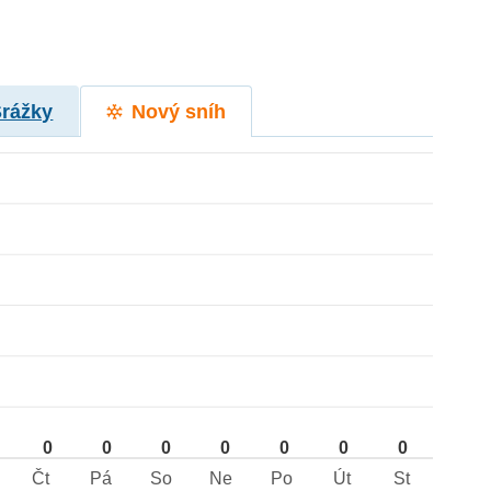
Srážky
Nový sníh
0
0
0
0
0
0
0
Čt
Pá
So
Ne
Po
Út
St