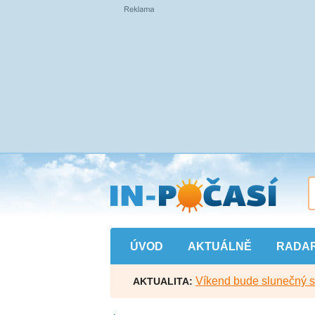
Přejít
na
hlavní
obsah
ÚVOD
AKTUÁLNĚ
RADA
Víkend bude slunečný s l
AKTUALITA: