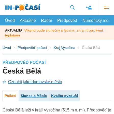
Přejít
na
hlavní
obsah
Úvod
Aktuálně
Radar
Předpověď
Numerický model
Víkend bude slunečný s letními, zítra i tropickými
AKTUALITA:
teplotami
Úvod
Předpověď počasí
Kraj Vysočina
Česká Bělá
PŘEDPOVĚĎ POČASÍ
Česká Bělá
Označit jako domovské město
Počasí
Slunce a Měsíc
Kvalita ovzduší
Česká Bělá leží v kraji Vysočina (515 m n. m.). Předpověď je