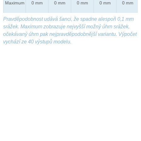
Maximum
0 mm
0 mm
0 mm
0 mm
0 mm
Pravděpodobnost udává šanci, že spadne alespoň 0,1 mm
srážek. Maximum zobrazuje nejvyšší možný úhrn srážek,
očekávaný úhrn pak nejpravděpodobnější variantu. Výpočet
vychází ze 40 výstupů modelu.