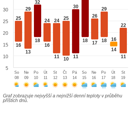
32
30
29
29
30
26
25
25
24
24
25
22
20
16
18
18
18
17
15
16
16
14
13
10
11
11
11
10
5
So
Ne
Po
Út
St
Čt
Pá
So
Ne
Po
Út
St
08
09
10
11
12
13
14
15
16
17
18
19
Graf zobrazuje nejvyšší a nejnižší denní teploty v průběhu
příštích dnů.