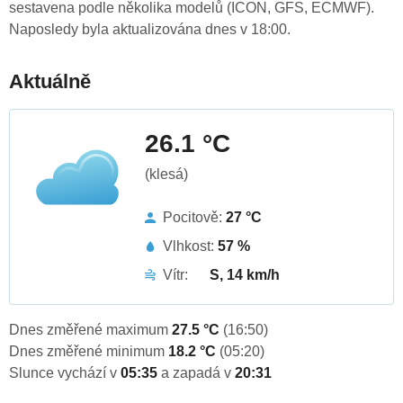
sestavena podle několika modelů (ICON, GFS, ECMWF).
Naposledy byla aktualizována dnes v 18:00.
Aktuálně
26.1 °C
(klesá)
Pocitově:
27 °C
Vlhkost:
57 %
Vítr:
S, 14 km/h
Dnes změřené maximum
27.5 °C
(16:50)
Dnes změřené minimum
18.2 °C
(05:20)
Slunce vychází v
05:35
a zapadá v
20:31