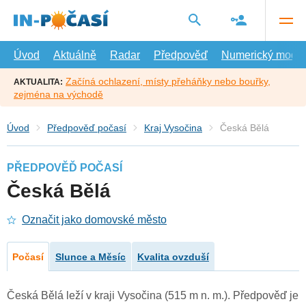
Přejít
na
hlavní
obsah
Úvod
Aktuálně
Radar
Předpověď
Numerický model
Začíná ochlazení, místy přeháňky nebo bouřky,
AKTUALITA:
zejména na východě
Úvod
Předpověď počasí
Kraj Vysočina
Česká Bělá
PŘEDPOVĚĎ POČASÍ
Česká Bělá
Označit jako domovské město
Počasí
Slunce a Měsíc
Kvalita ovzduší
Česká Bělá leží v kraji Vysočina (515 m n. m.). Předpověď je