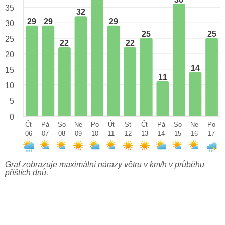
35
32
29
29
29
30
25
25
25
22
22
20
14
15
11
10
5
0
Čt
Pá
So
Ne
Po
Út
St
Čt
Pá
So
Ne
Po
06
07
08
09
10
11
12
13
14
15
16
17
Graf zobrazuje maximální nárazy větru v km/h v průběhu
příštích dnů.