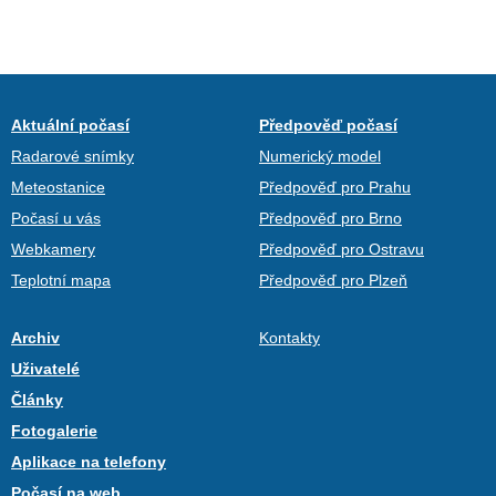
Aktuální počasí
Předpověď počasí
Radarové snímky
Numerický model
Meteostanice
Předpověď pro Prahu
Počasí u vás
Předpověď pro Brno
Webkamery
Předpověď pro Ostravu
Teplotní mapa
Předpověď pro Plzeň
Archiv
Kontakty
Uživatelé
Články
Fotogalerie
Aplikace na telefony
Počasí na web