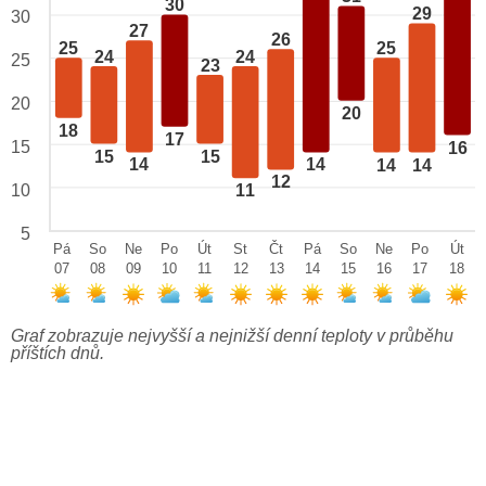
30
29
30
27
26
25
25
24
24
25
23
20
20
18
17
15
16
15
15
14
14
14
14
12
10
11
5
Pá
So
Ne
Po
Út
St
Čt
Pá
So
Ne
Po
Út
07
08
09
10
11
12
13
14
15
16
17
18
Graf zobrazuje nejvyšší a nejnižší denní teploty v průběhu
příštích dnů.