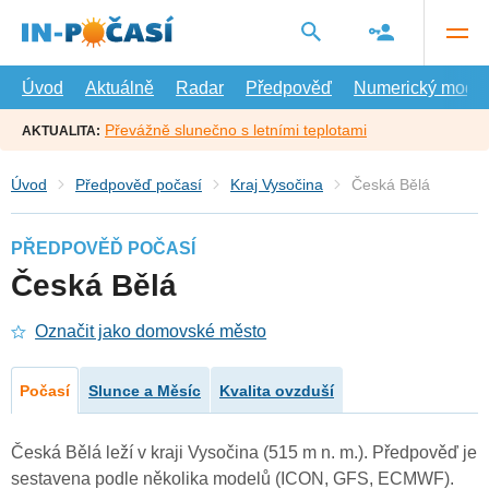
Přejít
na
hlavní
obsah
Úvod
Aktuálně
Radar
Předpověď
Numerický model
Převážně slunečno s letními teplotami
AKTUALITA:
Úvod
Předpověď počasí
Kraj Vysočina
Česká Bělá
PŘEDPOVĚĎ POČASÍ
Česká Bělá
Označit jako domovské město
Počasí
Slunce a Měsíc
Kvalita ovzduší
Česká Bělá leží v kraji Vysočina (515 m n. m.). Předpověď je
sestavena podle několika modelů (ICON, GFS, ECMWF).