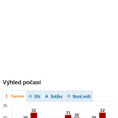
Výhled počasí
Teplota
Vítr
Srážky
Nový sníh
35
32
32
31
30
29
29
30