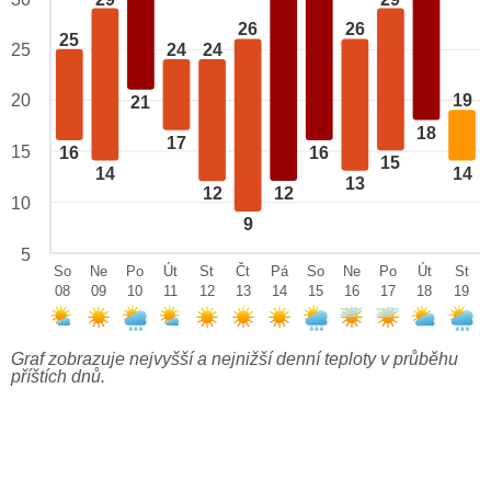
26
26
25
24
24
25
20
19
21
18
17
15
16
16
15
14
14
13
12
12
10
9
5
So
Ne
Po
Út
St
Čt
Pá
So
Ne
Po
Út
St
08
09
10
11
12
13
14
15
16
17
18
19
Graf zobrazuje nejvyšší a nejnižší denní teploty v průběhu
příštích dnů.