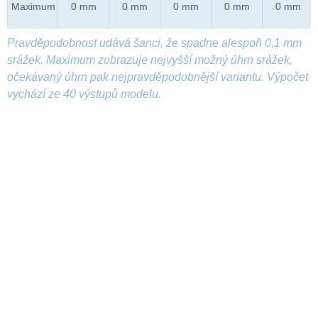
Maximum
0 mm
0 mm
0 mm
0 mm
0 mm
Pravděpodobnost udává šanci, že spadne alespoň 0,1 mm
srážek. Maximum zobrazuje nejvyšší možný úhrn srážek,
očekávaný úhrn pak nejpravděpodobnější variantu. Výpočet
vychází ze 40 výstupů modelu.