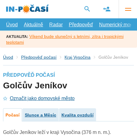
Přejít
na
hlavní
obsah
Úvod
Aktuálně
Radar
Předpověď
Numerický model
Víkend bude slunečný s letními, zítra i tropickými
AKTUALITA:
teplotami
Úvod
Předpověď počasí
Kraj Vysočina
Golčův Jeníkov
PŘEDPOVĚĎ POČASÍ
Golčův Jeníkov
Označit jako domovské město
Počasí
Slunce a Měsíc
Kvalita ovzduší
Golčův Jeníkov leží v kraji Vysočina (376 m n. m.).