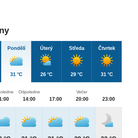
dny
Pondělí
Úterý
Středa
Čtvrtek
31 °C
26 °C
29 °C
31 °C
oledne
Odpoledne
Večer
1:00
14:00
17:00
20:00
23:00