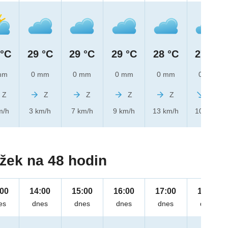
 °C
29 °C
29 °C
29 °C
28 °C
27 °C
mm
0 mm
0 mm
0 mm
0 mm
0 mm
Z
Z
Z
Z
Z
SZ
m/h
3 km/h
7 km/h
9 km/h
13 km/h
10 km/h
žek na 48 hodin
:00
14:00
15:00
16:00
17:00
18:00
es
dnes
dnes
dnes
dnes
dnes