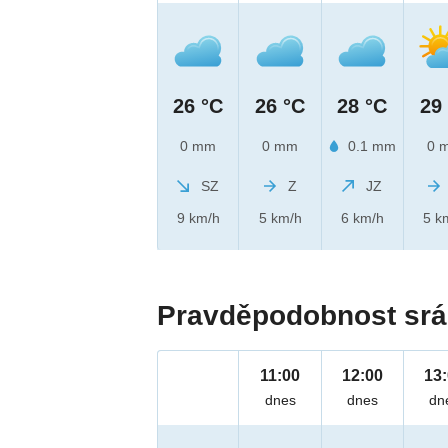
26 °C
26 °C
28 °C
29
0 mm
0 mm
0.1 mm
0 
SZ
Z
JZ
9 km/h
5 km/h
6 km/h
5 k
Pravděpodobnost srá
11:00
12:00
13
dnes
dnes
dn