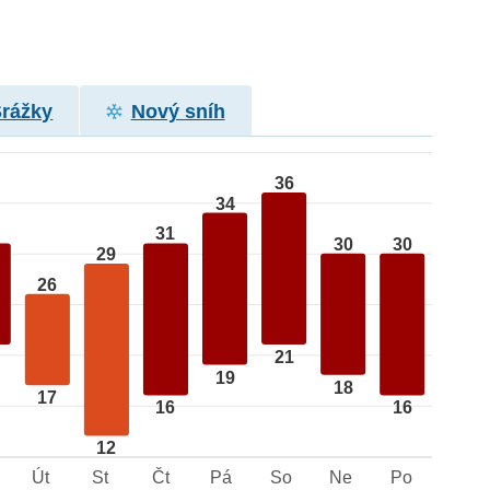
Srážky
Nový sníh
36
34
31
30
30
29
26
21
19
18
17
16
16
12
Út
St
Čt
Pá
So
Ne
Po