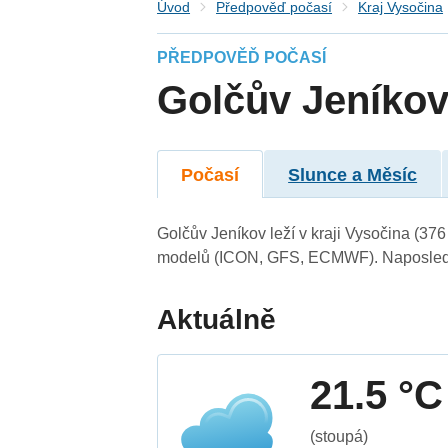
Úvod
Předpověď počasí
Kraj Vysočina
PŘEDPOVĚĎ POČASÍ
Golčův Jeníko
Počasí
Slunce a Měsíc
Golčův Jeníkov leží v kraji Vysočina (37
modelů (ICON, GFS, ECMWF). Naposledy 
Aktuálně
21.5 °C
(stoupá)