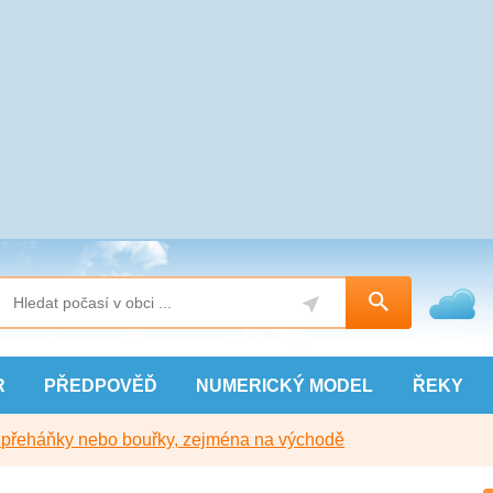
R
PŘEDPOVĚĎ
NUMERICKÝ
MODEL
ŘEKY
y přeháňky nebo bouřky, zejména na východě