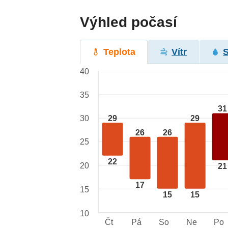
Výhled počasí
Teplota
Vítr
40
35
31
29
29
30
26
26
25
22
20
21
17
15
15
15
10
Čt
Pá
So
Ne
Po