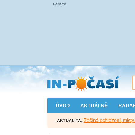
Přejít
na
hlavní
obsah
ÚVOD
AKTUÁLNĚ
RADA
Začíná ochlazení, míst
AKTUALITA: