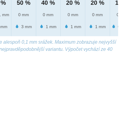
 %
50 %
40 %
20 %
20 %
10 %
1 mm
0 mm
0 mm
0 mm
0 mm
0 mm
 mm
3 mm
1 mm
1 mm
1 mm
0.6 mm
e alespoň 0,1 mm srážek. Maximum zobrazuje nejvyšší
nejpravděpodobnější variantu. Výpočet vychází ze 40