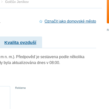
Golčův Jeníkov
v
Označit jako domovské město
Kvalita ovzduší
6 m n. m.). Předpověď je sestavena podle několika
byla aktualizována dnes v 08:00.