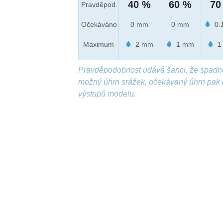
40 %
60 %
70
Pravděpod.
Očekáváno
0 mm
0 mm
0.
Maximum
2 mm
1 mm
1
Pravděpodobnost udává šanci, že spadn
možný úhrn srážek, očekávaný úhrn pak 
výstupů modelu.