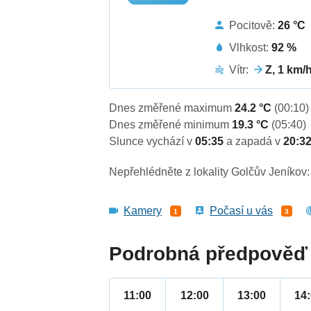
Pocitově:
26 °C
Vlhkost:
92 %
Vítr:
Z, 1 km/
Dnes změřené maximum
24.2 °C
(00:10)
Dnes změřené minimum
19.3 °C
(05:40)
Slunce vychází v
05:35
a zapadá v
20:3
Nepřehlédněte z lokality Golčův Jeníkov:
Kamery
Počasí u vás
1
3
Podrobná předpověď 
11:00
12:00
13:00
14