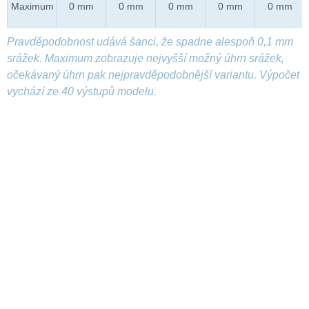
Maximum
0 mm
0 mm
0 mm
0 mm
0 mm
Pravděpodobnost udává šanci, že spadne alespoň 0,1 mm
srážek. Maximum zobrazuje nejvyšší možný úhrn srážek,
očekávaný úhrn pak nejpravděpodobnější variantu. Výpočet
vychází ze 40 výstupů modelu.