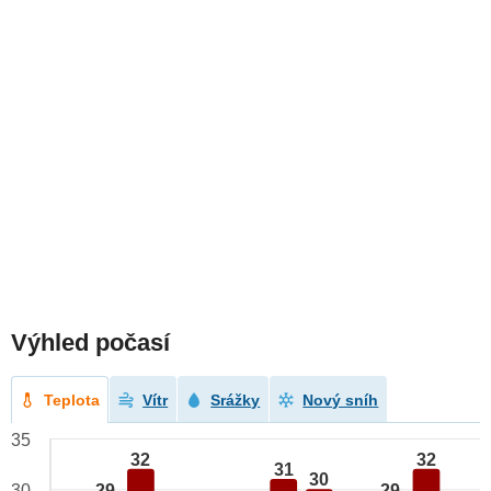
Výhled počasí
Teplota
Vítr
Srážky
Nový sníh
35
32
32
31
30
29
29
30