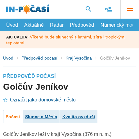
Přejít
na
hlavní
obsah
Úvod
Aktuálně
Radar
Předpověď
Numerický model
Víkend bude slunečný s letními, zítra i tropickými
AKTUALITA:
teplotami
Úvod
Předpověď počasí
Kraj Vysočina
Golčův Jeníkov
PŘEDPOVĚĎ POČASÍ
Golčův Jeníkov
Označit jako domovské město
Počasí
Slunce a Měsíc
Kvalita ovzduší
Golčův Jeníkov leží v kraji Vysočina (376 m n. m.).