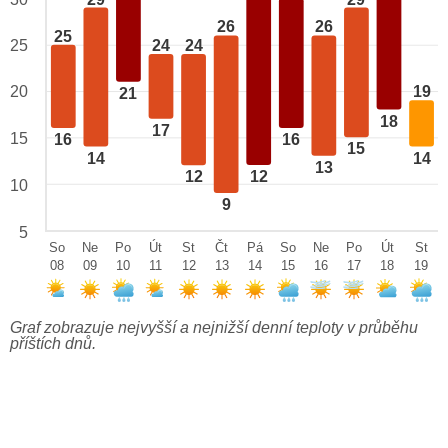
26
26
25
24
24
25
20
19
21
18
17
15
16
16
15
14
14
13
12
12
10
9
5
So
Ne
Po
Út
St
Čt
Pá
So
Ne
Po
Út
St
08
09
10
11
12
13
14
15
16
17
18
19
Graf zobrazuje nejvyšší a nejnižší denní teploty v průběhu
příštích dnů.