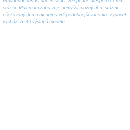
Pravděpodobnost udává šanci, že spadne alespoň 0,1 mm
srážek. Maximum zobrazuje nejvyšší možný úhrn srážek,
očekávaný úhrn pak nejpravděpodobnější variantu. Výpočet
vychází ze 40 výstupů modelu.