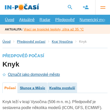
Přejít
na
hlavní
obsah
Úvod
Aktuálně
Radar
Předpověď
Numerický model
Vrací se tropické teploty, zítra až 35 °C
AKTUALITA:
Úvod
Předpověď počasí
Kraj Vysočina
Knyk
PŘEDPOVĚĎ POČASÍ
Knyk
Označit jako domovské město
Počasí
Slunce a Měsíc
Kvalita ovzduší
Knyk leží v kraji Vysočina (506 m n. m.). Předpověď je
sestavena podle několika modelů (ICON, GFS, ECMWF).