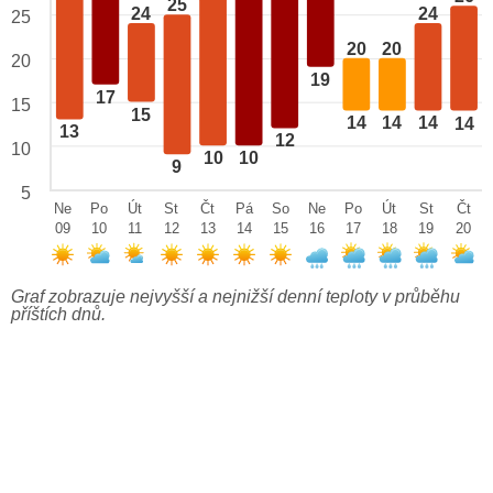
25
24
24
25
20
20
20
19
17
15
15
14
14
14
14
13
12
10
10
10
9
5
Ne
Po
Út
St
Čt
Pá
So
Ne
Po
Út
St
Čt
09
10
11
12
13
14
15
16
17
18
19
20
Graf zobrazuje nejvyšší a nejnižší denní teploty v průběhu
příštích dnů.