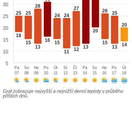
30
28
27
26
25
25
25
24
24
25
20
20
20
18
15
16
15
15
15
14
13
13
13
12
10
11
5
Pá
So
Ne
Po
Út
St
Čt
Pá
So
Ne
Po
Út
07
08
09
10
11
12
13
14
15
16
17
18
Graf zobrazuje nejvyšší a nejnižší denní teploty v průběhu
příštích dnů.