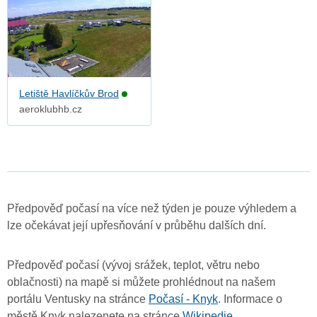
Letiště Havlíčkův Brod
aeroklubhb.cz
Předpověď počasí na více než týden je pouze výhledem a
lze očekávat její upřesňování v průběhu dalších dní.
Předpověď počasí (vývoj srážek, teplot, větru nebo
oblačnosti) na mapě si můžete prohlédnout na našem
portálu Ventusky na stránce
Počasí - Knyk
. Informace o
městě Knyk nalezenete na stránce
Wikipedie
.