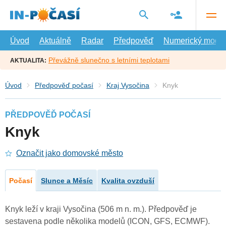
Přejít
na
hlavní
obsah
Úvod
Aktuálně
Radar
Předpověď
Numerický model
Převážně slunečno s letními teplotami
AKTUALITA:
Úvod
Předpověď počasí
Kraj Vysočina
Knyk
PŘEDPOVĚĎ POČASÍ
Knyk
Označit jako domovské město
Počasí
Slunce a Měsíc
Kvalita ovzduší
Knyk leží v kraji Vysočina (506 m n. m.). Předpověď je
sestavena podle několika modelů (ICON, GFS, ECMWF).