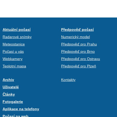
Aktuální počasí
Předpověď počasí
Radarové snímky
Numerický model
Meteostanice
Předpověď pro Prahu
Počasí u vás
Předpověď pro Brno
Webkamery
Předpověď pro Ostravu
Teplotní mapa
Předpověď pro Plzeň
Archiv
Kontakty
Uživatelé
Články
Fotogalerie
Aplikace na telefony
Počasí na web