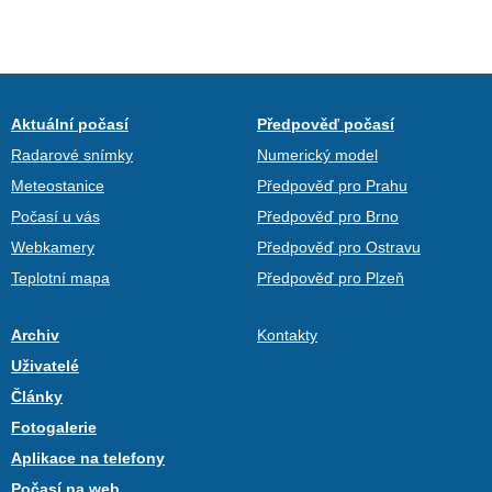
Aktuální počasí
Předpověď počasí
Radarové snímky
Numerický model
Meteostanice
Předpověď pro Prahu
Počasí u vás
Předpověď pro Brno
Webkamery
Předpověď pro Ostravu
Teplotní mapa
Předpověď pro Plzeň
Archiv
Kontakty
Uživatelé
Články
Fotogalerie
Aplikace na telefony
Počasí na web