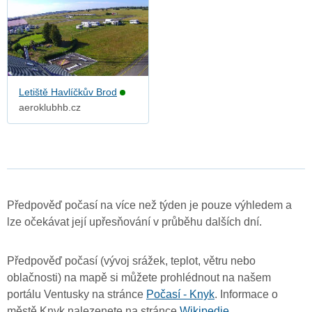
Letiště Havlíčkův Brod
aeroklubhb.cz
Předpověď počasí na více než týden je pouze výhledem a
lze očekávat její upřesňování v průběhu dalších dní.
Předpověď počasí (vývoj srážek, teplot, větru nebo
oblačnosti) na mapě si můžete prohlédnout na našem
portálu Ventusky na stránce
Počasí - Knyk
. Informace o
městě Knyk nalezenete na stránce
Wikipedie
.