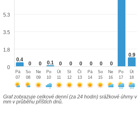
5.3
3.5
1.8
0.9
0.4
0.1
0
0
0
0
0
0
0
0
0
Pá
So
Ne
Po
Út
St
Čt
Pá
So
Ne
Po
Út
07
08
09
10
11
12
13
14
15
16
17
18
Graf zobrazuje celkové denní (za 24 hodin) srážkové úhrny v
mm v průběhu příštích dnů.