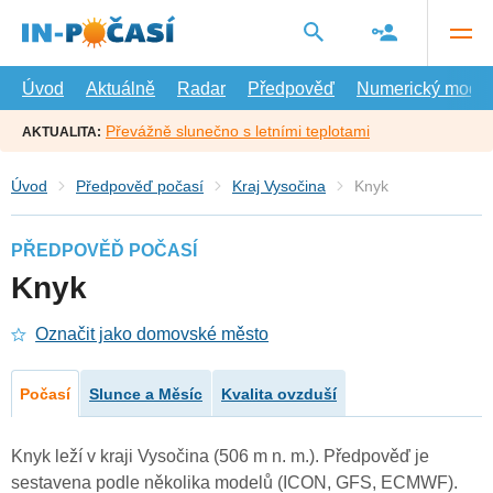
Přejít
na
hlavní
obsah
Úvod
Aktuálně
Radar
Předpověď
Numerický model
Převážně slunečno s letními teplotami
AKTUALITA:
Úvod
Předpověď počasí
Kraj Vysočina
Knyk
PŘEDPOVĚĎ POČASÍ
Knyk
Označit jako domovské město
Počasí
Slunce a Měsíc
Kvalita ovzduší
Knyk leží v kraji Vysočina (506 m n. m.). Předpověď je
sestavena podle několika modelů (ICON, GFS, ECMWF).