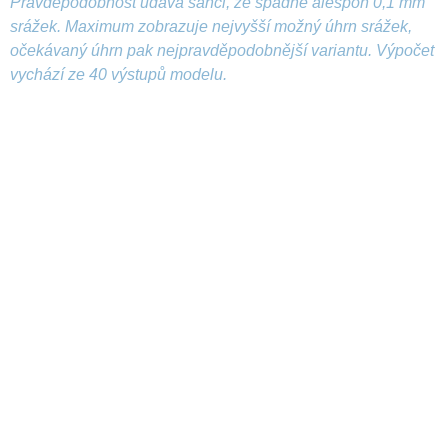
Pravděpodobnost udává šanci, že spadne alespoň 0,1 mm
srážek. Maximum zobrazuje nejvyšší možný úhrn srážek,
očekávaný úhrn pak nejpravděpodobnější variantu. Výpočet
vychází ze 40 výstupů modelu.