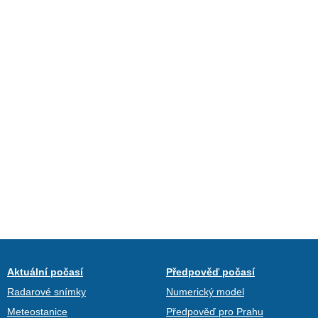
Aktuální počasí
Předpověď počasí
Radarové snímky
Numerický model
Meteostanice
Předpověď pro Prahu