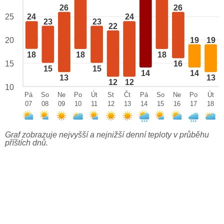
26
26
25
24
24
23
23
22
19
19
20
18
18
18
15
16
15
15
14
14
13
13
12
12
10
Pá
So
Ne
Po
Út
St
Čt
Pá
So
Ne
Po
Út
07
08
09
10
11
12
13
14
15
16
17
18
Graf zobrazuje nejvyšší a nejnižší denní teploty v průběhu
příštích dnů.