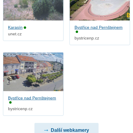
Karasín
Bystřice nad Pernštejnem
unet.cz
bystricenp.cz
Bystřice nad Pernštejnem
bystricenp.cz
Další webkamery