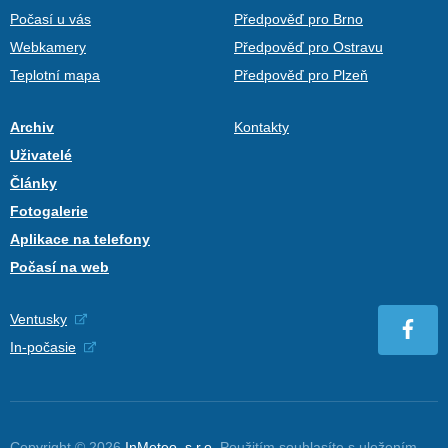
Počasí u vás
Předpověď pro Brno
Webkamery
Předpověď pro Ostravu
Teplotní mapa
Předpověď pro Plzeň
Archiv
Kontakty
Uživatelé
Články
Fotogalerie
Aplikace na telefony
Počasí na web
Ventusky
In-počasie
Copyright © 2026
InMeteo, s.r.o.
Použitím souhlasíte s uložením