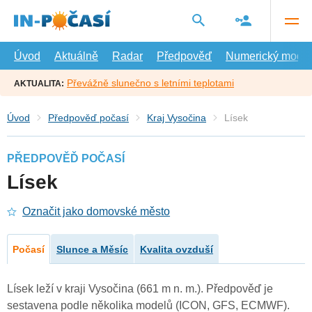
Přejít
na
hlavní
obsah
Úvod
Aktuálně
Radar
Předpověď
Numerický model
Převážně slunečno s letními teplotami
AKTUALITA:
Úvod
Předpověď počasí
Kraj Vysočina
Lísek
PŘEDPOVĚĎ POČASÍ
Lísek
Označit jako domovské město
Počasí
Slunce a Měsíc
Kvalita ovzduší
Lísek leží v kraji Vysočina (661 m n. m.). Předpověď je
sestavena podle několika modelů (ICON, GFS, ECMWF).