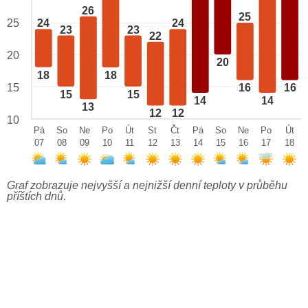
26
25
25
24
24
23
23
22
20
20
18
18
15
16
16
15
15
14
14
13
12
12
10
Pá
So
Ne
Po
Út
St
Čt
Pá
So
Ne
Po
Út
07
08
09
10
11
12
13
14
15
16
17
18
Graf zobrazuje nejvyšší a nejnižší denní teploty v průběhu
příštích dnů.