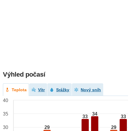
Výhled počasí
Teplota
Vítr
Srážky
Nový sníh
40
34
35
33
33
29
29
30