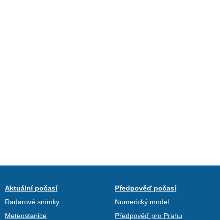
Aktuální počasí
Předpověď počasí
Radarové snímky
Numerický model
Meteostanice
Předpověď pro Prahu