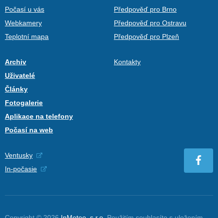
Počasí u vás
Předpověď pro Brno
Webkamery
Předpověď pro Ostravu
Teplotní mapa
Předpověď pro Plzeň
Archiv
Kontakty
Uživatelé
Články
Fotogalerie
Aplikace na telefony
Počasí na web
Ventusky
In-počasie
Copyright © 2026
InMeteo, s.r.o.
Použitím souhlasíte s uložením