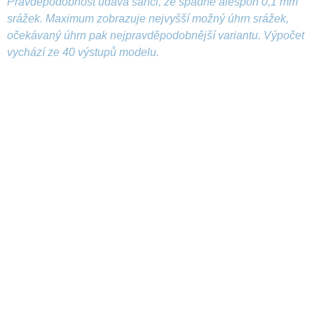
Pravděpodobnost udává šanci, že spadne alespoň 0,1 mm
srážek. Maximum zobrazuje nejvyšší možný úhrn srážek,
očekávaný úhrn pak nejpravděpodobnější variantu. Výpočet
vychází ze 40 výstupů modelu.