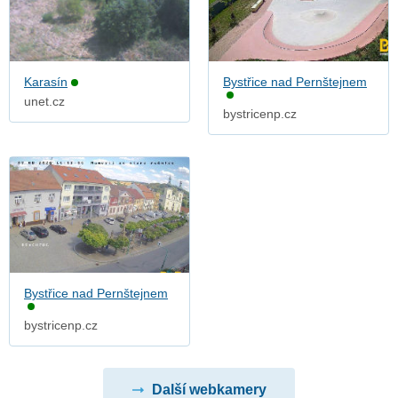
Karasín
Bystřice nad Pernštejnem
unet.cz
bystricenp.cz
Bystřice nad Pernštejnem
bystricenp.cz
Další webkamery