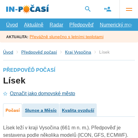
Přejít
na
hlavní
obsah
Úvod
Aktuálně
Radar
Předpověď
Numerický model
Převážně slunečno s letními teplotami
AKTUALITA:
Úvod
Předpověď počasí
Kraj Vysočina
Lísek
PŘEDPOVĚĎ POČASÍ
Lísek
Označit jako domovské město
Počasí
Slunce a Měsíc
Kvalita ovzduší
Lísek leží v kraji Vysočina (661 m n. m.). Předpověď je
sestavena podle několika modelů (ICON, GFS, ECMWF).