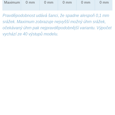
Maximum
0 mm
0 mm
0 mm
0 mm
0 mm
Pravděpodobnost udává šanci, že spadne alespoň 0,1 mm
srážek. Maximum zobrazuje nejvyšší možný úhrn srážek,
očekávaný úhrn pak nejpravděpodobnější variantu. Výpočet
vychází ze 40 výstupů modelu.