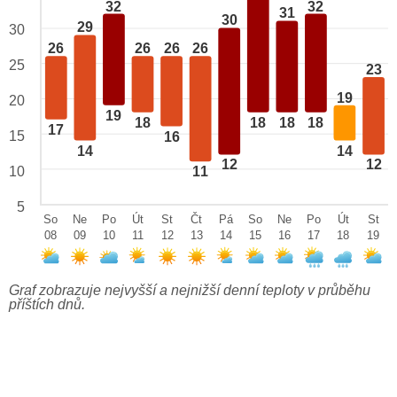
32
32
31
30
29
30
26
26
26
26
25
23
19
20
19
18
18
18
18
17
15
16
14
14
12
12
10
11
5
So
Ne
Po
Út
St
Čt
Pá
So
Ne
Po
Út
St
08
09
10
11
12
13
14
15
16
17
18
19
Graf zobrazuje nejvyšší a nejnižší denní teploty v průběhu
příštích dnů.