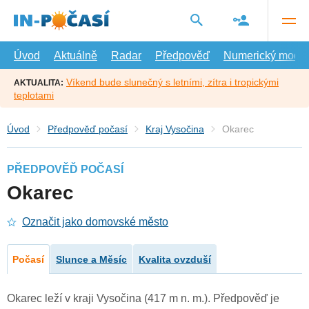
Přejít
na
hlavní
obsah
Úvod
Aktuálně
Radar
Předpověď
Numerický model
Víkend bude slunečný s letními, zítra i tropickými
AKTUALITA:
teplotami
Úvod
Předpověď počasí
Kraj Vysočina
Okarec
PŘEDPOVĚĎ POČASÍ
Okarec
Označit jako domovské město
Počasí
Slunce a Měsíc
Kvalita ovzduší
Okarec leží v kraji Vysočina (417 m n. m.). Předpověď je