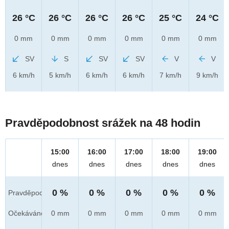
26 °C
26 °C
26 °C
26 °C
25 °C
24 °C
0 mm
0 mm
0 mm
0 mm
0 mm
0 mm
SV
S
SV
SV
V
V
6 km/h
5 km/h
6 km/h
6 km/h
7 km/h
9 km/h
Pravděpodobnost srážek na 48 hodin
15:00
16:00
17:00
18:00
19:00
dnes
dnes
dnes
dnes
dnes
0 %
0 %
0 %
0 %
0 %
Pravděpod.
Očekáváno
0 mm
0 mm
0 mm
0 mm
0 mm