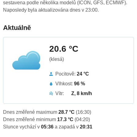
sestavena podle několika modelů (ICON, GFS, ECMWF).
Naposledy byla aktualizována dnes v 23:00.
Aktuálně
20.6 °C
(klesá)
Pocitově:
24 °C
Vlhkost:
96 %
Vítr:
Z, 8 km/h
Dnes změřené maximum
28.7 °C
(16:30)
Dnes změřené minimum
17.3 °C
(04:20)
Slunce vychází v
05:36
a zapadá v
20:31