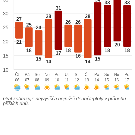
33
33
31
30
28
28
27
26
26
25
25
24
20
21
20
18
18
18
18
17
15
16
15
15
14
14
10
Čt
Pá
So
Ne
Po
Út
St
Čt
Pá
So
Ne
Po
06
07
08
09
10
11
12
13
14
15
16
17
Graf zobrazuje nejvyšší a nejnižší denní teploty v průběhu
příštích dnů.