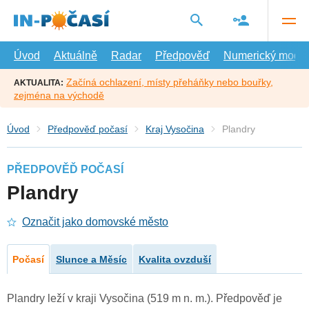
Přejít
na
hlavní
obsah
Úvod
Aktuálně
Radar
Předpověď
Numerický model
Začíná ochlazení, místy přeháňky nebo bouřky,
AKTUALITA:
zejména na východě
Úvod
Předpověď počasí
Kraj Vysočina
Plandry
PŘEDPOVĚĎ POČASÍ
Plandry
Označit jako domovské město
Počasí
Slunce a Měsíc
Kvalita ovzduší
Plandry leží v kraji Vysočina (519 m n. m.). Předpověď je