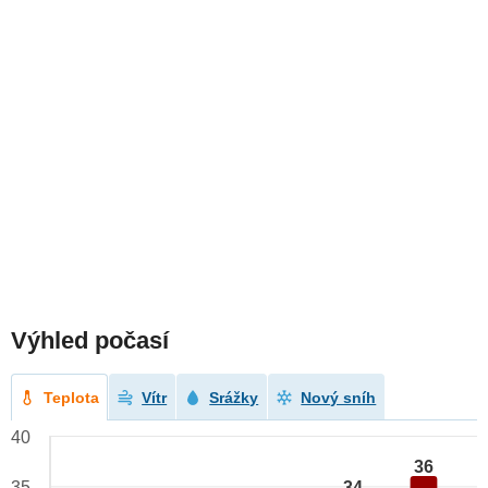
Výhled počasí
Teplota
Vítr
Srážky
Nový sníh
40
36
34
35