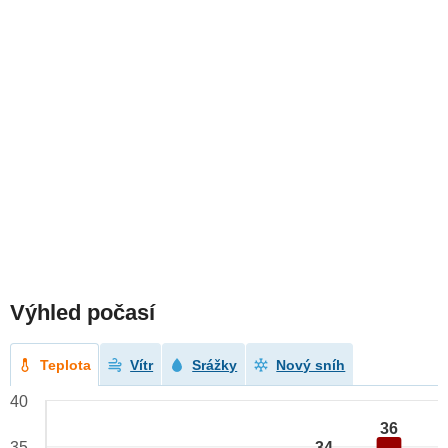
Výhled počasí
Teplota
Vítr
Srážky
Nový sníh
40
36
34
35