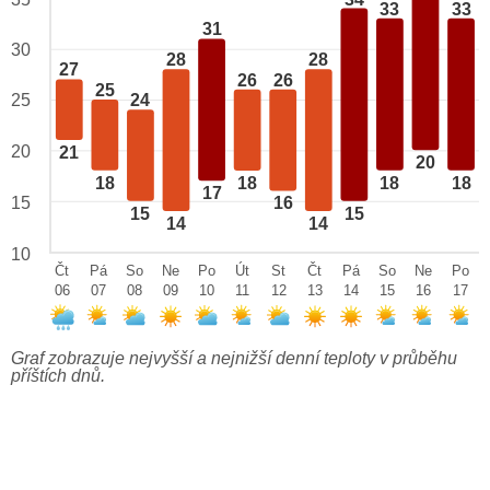
33
33
31
30
28
28
27
26
26
25
25
24
20
21
20
18
18
18
18
17
15
16
15
15
14
14
10
Čt
Pá
So
Ne
Po
Út
St
Čt
Pá
So
Ne
Po
06
07
08
09
10
11
12
13
14
15
16
17
Graf zobrazuje nejvyšší a nejnižší denní teploty v průběhu
příštích dnů.