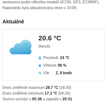
sestavena podle několika modelů (ICON, GFS, ECMWF).
Naposledy byla aktualizována dnes v 23:00.
Aktuálně
20.6 °C
(klesá)
Pocitově:
24 °C
Vlhkost:
96 %
Vítr:
Z, 8 km/h
Dnes změřené maximum
28.7 °C
(16:30)
Dnes změřené minimum
17.3 °C
(04:20)
Slunce vychází v
05:36
a zapadá v
20:31