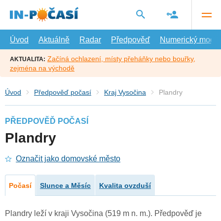
Přejít
na
hlavní
obsah
Úvod
Aktuálně
Radar
Předpověď
Numerický model
Začíná ochlazení, místy přeháňky nebo bouřky,
AKTUALITA:
zejména na východě
Úvod
Předpověď počasí
Kraj Vysočina
Plandry
PŘEDPOVĚĎ POČASÍ
Plandry
Označit jako domovské město
Počasí
Slunce a Měsíc
Kvalita ovzduší
Plandry leží v kraji Vysočina (519 m n. m.). Předpověď je