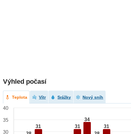
Výhled počasí
Teplota
Vítr
Srážky
Nový sníh
40
34
35
31
31
31
30
28
28