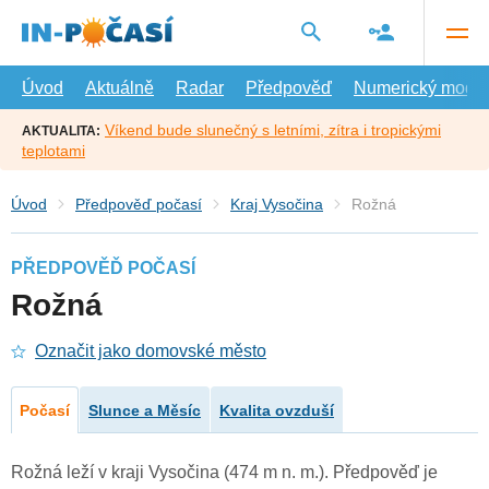
Přejít
na
hlavní
obsah
Úvod
Aktuálně
Radar
Předpověď
Numerický model
Víkend bude slunečný s letními, zítra i tropickými
AKTUALITA:
teplotami
Úvod
Předpověď počasí
Kraj Vysočina
Rožná
PŘEDPOVĚĎ POČASÍ
Rožná
Označit jako domovské město
Počasí
Slunce a Měsíc
Kvalita ovzduší
Rožná leží v kraji Vysočina (474 m n. m.). Předpověď je