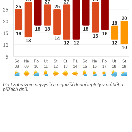
27
27
25
25
25
20
20
18
18
18
18
15
16
16
15
14
13
12
12
12
10
10
5
So
Ne
Po
Út
St
Čt
Pá
So
Ne
Po
Út
St
08
09
10
11
12
13
14
15
16
17
18
19
Graf zobrazuje nejvyšší a nejnižší denní teploty v průběhu
příštích dnů.