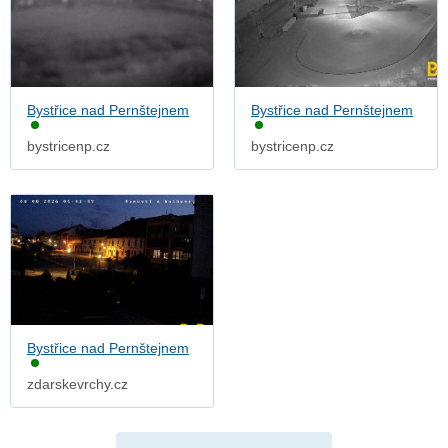
Bystřice nad Pernštejnem
Bystřice nad Pernštejnem
bystricenp.cz
bystricenp.cz
Bystřice nad Pernštejnem
zdarskevrchy.cz