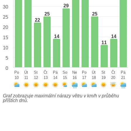
29
30
25
25
25
22
20
14
14
15
11
10
5
0
Po
Út
St
Čt
Pá
So
Ne
Po
Út
St
Čt
Pá
10
11
12
13
14
15
16
17
18
19
20
21
Graf zobrazuje maximální nárazy větru v km/h v průběhu
příštích dnů.