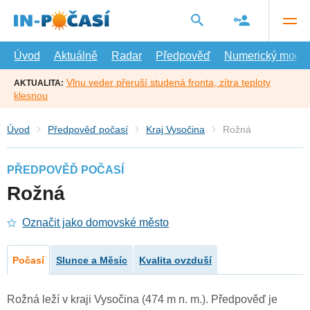
Přejít
na
hlavní
obsah
Úvod
Aktuálně
Radar
Předpověď
Numerický model
Vlnu veder přeruší studená fronta, zítra teploty
AKTUALITA:
klesnou
Úvod
Předpověď počasí
Kraj Vysočina
Rožná
PŘEDPOVĚĎ POČASÍ
Rožná
Označit jako domovské město
Počasí
Slunce a Měsíc
Kvalita ovzduší
Rožná leží v kraji Vysočina (474 m n. m.). Předpověď je