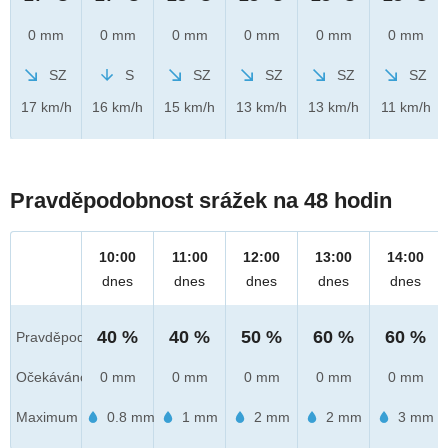
0 mm
0 mm
0 mm
0 mm
0 mm
0 mm
SZ
S
SZ
SZ
SZ
SZ
17 km/h
16 km/h
15 km/h
13 km/h
13 km/h
11 km/h
Pravděpodobnost srážek na 48 hodin
10:00
11:00
12:00
13:00
14:00
dnes
dnes
dnes
dnes
dnes
40 %
40 %
50 %
60 %
60 %
Pravděpod.
Očekáváno
0 mm
0 mm
0 mm
0 mm
0 mm
Maximum
0.8 mm
1 mm
2 mm
2 mm
3 mm