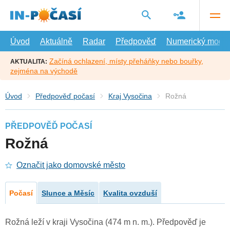
Přejít
na
hlavní
obsah
Úvod
Aktuálně
Radar
Předpověď
Numerický model
Začíná ochlazení, místy přeháňky nebo bouřky,
AKTUALITA:
zejména na východě
Úvod
Předpověď počasí
Kraj Vysočina
Rožná
PŘEDPOVĚĎ POČASÍ
Rožná
Označit jako domovské město
Počasí
Slunce a Měsíc
Kvalita ovzduší
Rožná leží v kraji Vysočina (474 m n. m.). Předpověď je