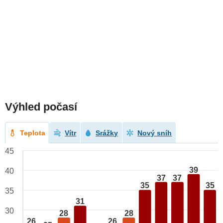
Výhled počasí
Teplota
Vítr
Srážky
Nový sníh
45
39
40
37
37
35
35
35
31
30
28
28
26
26