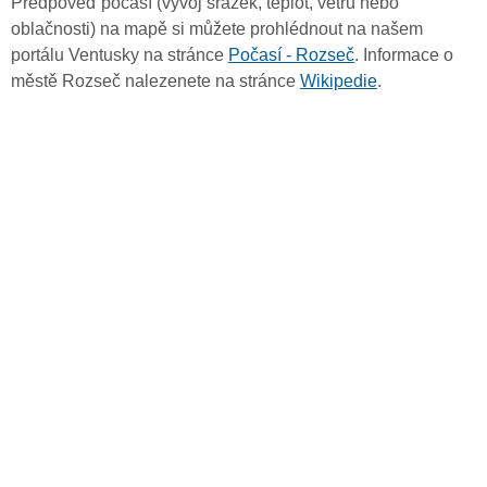
Předpověď počasí (vývoj srážek, teplot, větru nebo
oblačnosti) na mapě si můžete prohlédnout na našem
portálu Ventusky na stránce
Počasí - Rozseč
. Informace o
městě Rozseč nalezenete na stránce
Wikipedie
.