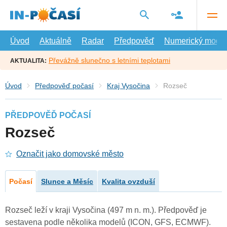
Přejít
na
hlavní
obsah
Úvod
Aktuálně
Radar
Předpověď
Numerický model
Převážně slunečno s letními teplotami
AKTUALITA:
Úvod
Předpověď počasí
Kraj Vysočina
Rozseč
PŘEDPOVĚĎ POČASÍ
Rozseč
Označit jako domovské město
Počasí
Slunce a Měsíc
Kvalita ovzduší
Rozseč leží v kraji Vysočina (497 m n. m.). Předpověď je
sestavena podle několika modelů (ICON, GFS, ECMWF).