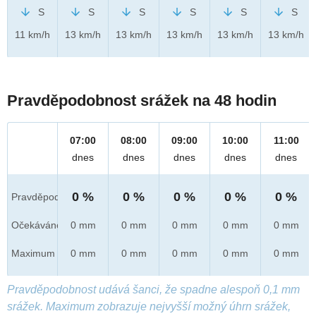
S
S
S
S
S
S
11 km/h
13 km/h
13 km/h
13 km/h
13 km/h
13 km/h
Pravděpodobnost srážek na 48 hodin
07:00
08:00
09:00
10:00
11:00
dnes
dnes
dnes
dnes
dnes
0 %
0 %
0 %
0 %
0 %
Pravděpod.
Očekáváno
0 mm
0 mm
0 mm
0 mm
0 mm
Maximum
0 mm
0 mm
0 mm
0 mm
0 mm
Pravděpodobnost udává šanci, že spadne alespoň 0,1 mm
srážek. Maximum zobrazuje nejvyšší možný úhrn srážek,