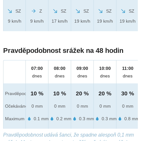
SZ
Z
SZ
SZ
SZ
SZ
9 km/h
9 km/h
17 km/h
19 km/h
19 km/h
19 km/h
Pravděpodobnost srážek na 48 hodin
07:00
08:00
09:00
10:00
11:00
dnes
dnes
dnes
dnes
dnes
10 %
10 %
20 %
20 %
30 %
Pravděpod.
Očekáváno
0 mm
0 mm
0 mm
0 mm
0 mm
Maximum
0.1 mm
0.2 mm
0.3 mm
0.3 mm
0.8 mm
Pravděpodobnost udává šanci, že spadne alespoň 0,1 mm