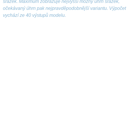
srážek. Maximum zobrazuje nejvyšší možný úhrn srážek,
očekávaný úhrn pak nejpravděpodobnější variantu. Výpočet
vychází ze 40 výstupů modelu.