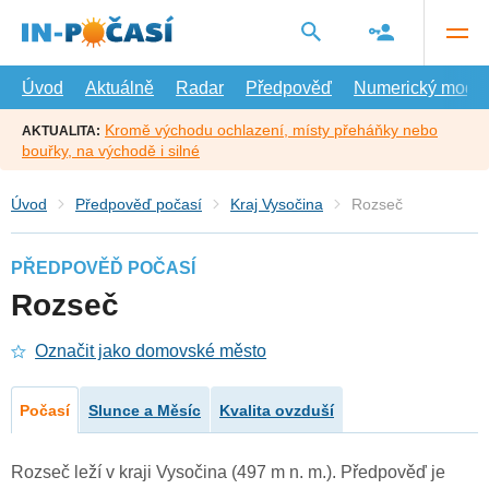
Přejít
na
hlavní
obsah
Úvod
Aktuálně
Radar
Předpověď
Numerický model
Kromě východu ochlazení, místy přeháňky nebo
AKTUALITA:
bouřky, na východě i silné
Úvod
Předpověď počasí
Kraj Vysočina
Rozseč
PŘEDPOVĚĎ POČASÍ
Rozseč
Označit jako domovské město
Počasí
Slunce a Měsíc
Kvalita ovzduší
Rozseč leží v kraji Vysočina (497 m n. m.). Předpověď je