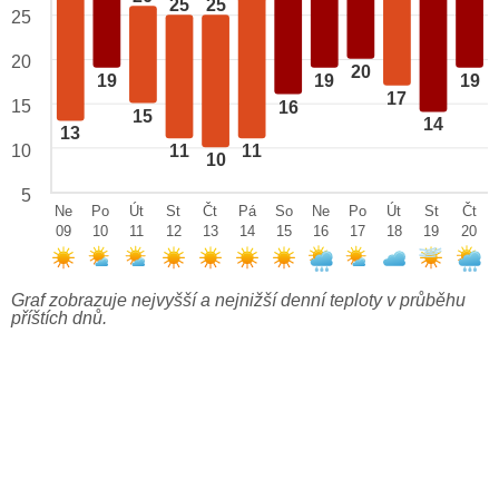
25
25
25
20
20
19
19
19
17
15
16
15
14
13
10
11
11
10
5
Ne
Po
Út
St
Čt
Pá
So
Ne
Po
Út
St
Čt
09
10
11
12
13
14
15
16
17
18
19
20
Graf zobrazuje nejvyšší a nejnižší denní teploty v průběhu
příštích dnů.