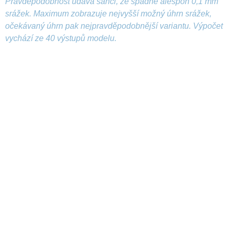
Pravděpodobnost udává šanci, že spadne alespoň 0,1 mm
srážek. Maximum zobrazuje nejvyšší možný úhrn srážek,
očekávaný úhrn pak nejpravděpodobnější variantu. Výpočet
vychází ze 40 výstupů modelu.