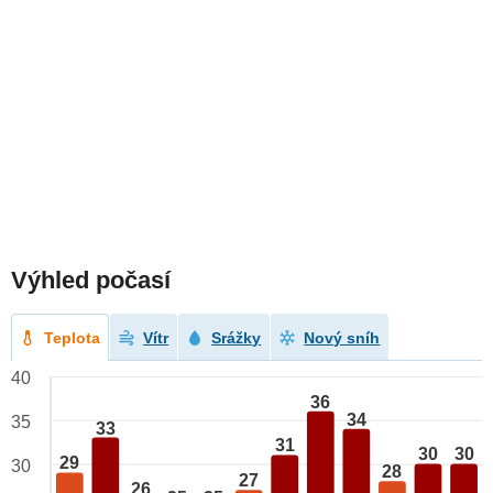
Výhled počasí
Teplota
Vítr
Srážky
Nový sníh
40
36
34
35
33
31
30
30
29
30
28
27
26