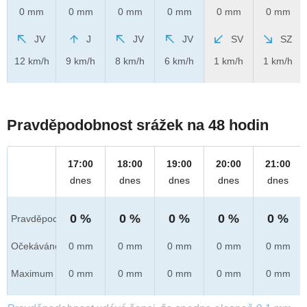
0 mm
0 mm
0 mm
0 mm
0 mm
0 mm
JV
J
JV
JV
SV
SZ
12 km/h
9 km/h
8 km/h
6 km/h
1 km/h
1 km/h
Pravděpodobnost srážek na 48 hodin
17:00
18:00
19:00
20:00
21:00
dnes
dnes
dnes
dnes
dnes
0 %
0 %
0 %
0 %
0 %
Pravděpod.
Očekáváno
0 mm
0 mm
0 mm
0 mm
0 mm
Maximum
0 mm
0 mm
0 mm
0 mm
0 mm