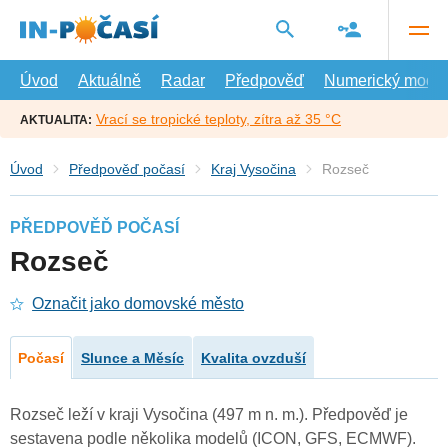
Přejít
na
hlavní
obsah
Úvod
Aktuálně
Radar
Předpověď
Numerický model
Vrací se tropické teploty, zítra až 35 °C
AKTUALITA:
Úvod
Předpověď počasí
Kraj Vysočina
Rozseč
PŘEDPOVĚĎ POČASÍ
Rozseč
Označit jako domovské město
Počasí
Slunce a Měsíc
Kvalita ovzduší
Rozseč leží v kraji Vysočina (497 m n. m.). Předpověď je
sestavena podle několika modelů (ICON, GFS, ECMWF).