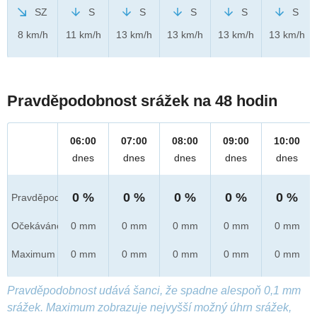
SZ
S
S
S
S
S
8 km/h
11 km/h
13 km/h
13 km/h
13 km/h
13 km/h
Pravděpodobnost srážek na 48 hodin
06:00
07:00
08:00
09:00
10:00
dnes
dnes
dnes
dnes
dnes
0 %
0 %
0 %
0 %
0 %
Pravděpod.
Očekáváno
0 mm
0 mm
0 mm
0 mm
0 mm
Maximum
0 mm
0 mm
0 mm
0 mm
0 mm
Pravděpodobnost udává šanci, že spadne alespoň 0,1 mm
srážek. Maximum zobrazuje nejvyšší možný úhrn srážek,