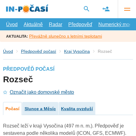
Přejít
na
hlavní
obsah
Úvod
Aktuálně
Radar
Předpověď
Numerický model
Převážně slunečno s letními teplotami
AKTUALITA:
Úvod
Předpověď počasí
Kraj Vysočina
Rozseč
PŘEDPOVĚĎ POČASÍ
Rozseč
Označit jako domovské město
Počasí
Slunce a Měsíc
Kvalita ovzduší
Rozseč leží v kraji Vysočina (497 m n. m.). Předpověď je
sestavena podle několika modelů (ICON, GFS, ECMWF).