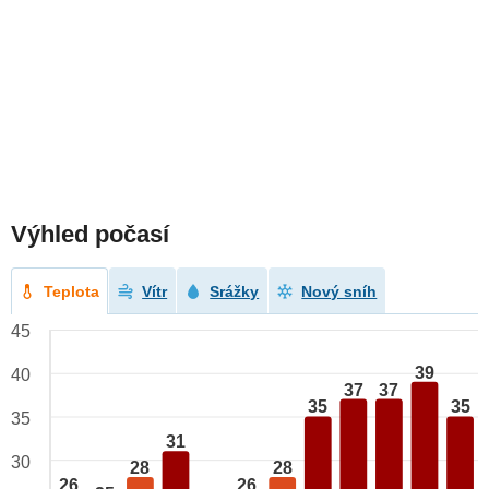
Výhled počasí
Teplota
Vítr
Srážky
Nový sníh
45
39
40
37
37
35
35
35
31
30
28
28
26
26