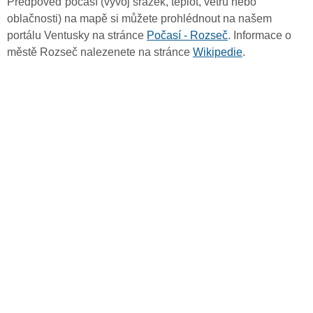
Předpověď počasí (vývoj srážek, teplot, větru nebo
oblačnosti) na mapě si můžete prohlédnout na našem
portálu Ventusky na stránce
Počasí - Rozseč
. Informace o
městě Rozseč nalezenete na stránce
Wikipedie
.