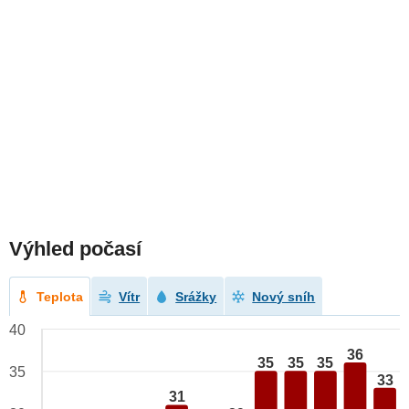
Výhled počasí
Teplota
Vítr
Srážky
Nový sníh
40
36
35
35
35
35
33
31