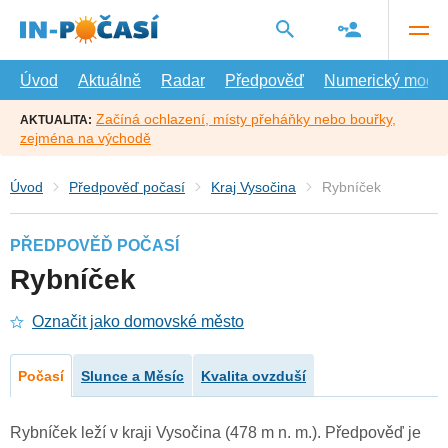
Přejít
na
hlavní
obsah
Úvod
Aktuálně
Radar
Předpověď
Numerický model
Začíná ochlazení, místy přeháňky nebo bouřky,
AKTUALITA:
zejména na východě
Úvod
Předpověď počasí
Kraj Vysočina
Rybníček
PŘEDPOVĚĎ POČASÍ
Rybníček
Označit jako domovské město
Počasí
Slunce a Měsíc
Kvalita ovzduší
Rybníček leží v kraji Vysočina (478 m n. m.). Předpověď je