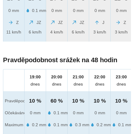
0 mm
0.1 mm
0 mm
0 mm
0 mm
0 mm
Z
JZ
JZ
JZ
J
Z
11 km/h
6 km/h
4 km/h
6 km/h
3 km/h
3 km/h
Pravděpodobnost srážek na 48 hodin
19:00
20:00
21:00
22:00
23:00
dnes
dnes
dnes
dnes
dnes
10 %
60 %
10 %
10 %
10 %
Pravděpod.
Očekáváno
0 mm
0.1 mm
0 mm
0 mm
0 mm
Maximum
0.2 mm
0.1 mm
0.3 mm
0.2 mm
0.1 mm