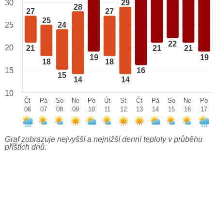
29
30
28
27
27
25
25
24
22
20
21
21
21
19
19
18
18
15
16
15
14
14
10
Čt
Pá
So
Ne
Po
Út
St
Čt
Pá
So
Ne
Po
06
07
08
09
10
11
12
13
14
15
16
17
Graf zobrazuje nejvyšší a nejnižší denní teploty v průběhu
příštích dnů.