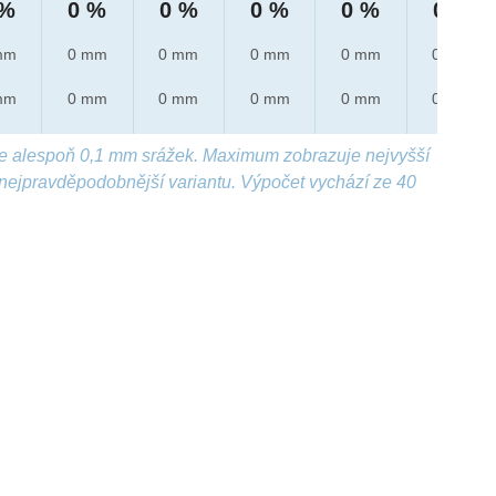
 %
0 %
0 %
0 %
0 %
0 %
mm
0 mm
0 mm
0 mm
0 mm
0 mm
mm
0 mm
0 mm
0 mm
0 mm
0 mm
e alespoň 0,1 mm srážek. Maximum zobrazuje nejvyšší
nejpravděpodobnější variantu. Výpočet vychází ze 40