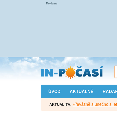
Přejít
na
hlavní
obsah
ÚVOD
AKTUÁLNĚ
RADA
Převážně slunečno s let
AKTUALITA: