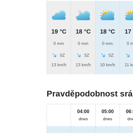
19 °C
18 °C
18 °C
17
0 mm
0 mm
0 mm
0 
SZ
SZ
SZ
13 km/h
13 km/h
10 km/h
11 
Pravděpodobnost srá
04:00
05:00
06
dnes
dnes
dn