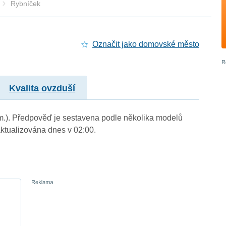
Rybníček
Označit jako domovské město
Kvalita ovzduší
 m.). Předpověď je sestavena podle několika modelů
tualizována dnes v 02:00.