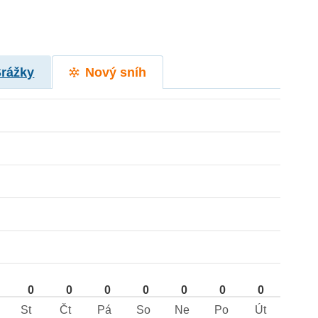
Srážky
Nový sníh
0
0
0
0
0
0
0
St
Čt
Pá
So
Ne
Po
Út