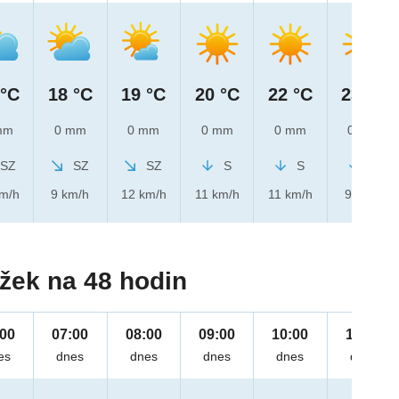
 °C
18 °C
19 °C
20 °C
22 °C
23 °C
mm
0 mm
0 mm
0 mm
0 mm
0 mm
SZ
SZ
SZ
S
S
S
km/h
9 km/h
12 km/h
11 km/h
11 km/h
9 km/h
žek na 48 hodin
:00
07:00
08:00
09:00
10:00
11:00
es
dnes
dnes
dnes
dnes
dnes