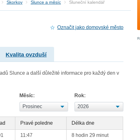
Skorkov
Slunce a měsíc
Sluneční kalendář
Označit jako domovské město
Kvalita ovzduší
adů Slunce a další důležité informace pro každý den v
Měsíc:
Rok:
ad
Pravé poledne
Délka dne
01
11:47
8 hodin 29 minut