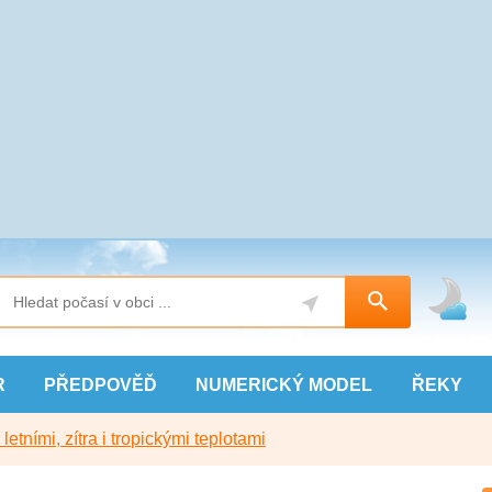
R
PŘEDPOVĚĎ
NUMERICKÝ
MODEL
ŘEKY
etními, zítra i tropickými teplotami