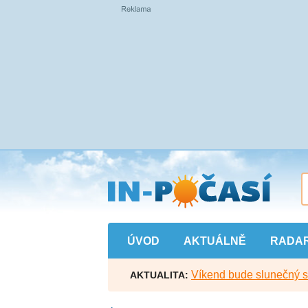
Přejít
na
hlavní
obsah
ÚVOD
AKTUÁLNĚ
RADA
Víkend bude slunečný s l
AKTUALITA: