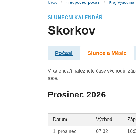
Úvod
Předpověď počasí
Kraj Vysočina
SLUNEČNÍ KALENDÁŘ
Skorkov
Počasí
Slunce a Měsíc
V kalendáři naleznete časy východů, záp
roce.
Prosinec 2026
Datum
Východ
Záp
1. prosinec
07:32
16: