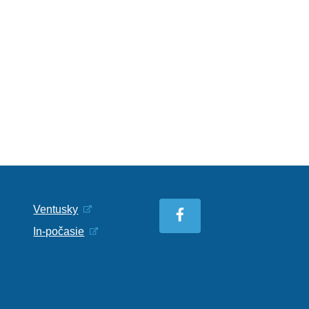
Ventusky
In-počasie