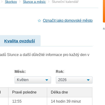
Skorkov
Slunce a měsíc
Sluneční kalendář
Označit jako domovské město
Kvalita ovzduší
adů Slunce a další důležité informace pro každý den v
Měsíc:
Rok:
d
Pravé poledne
Délka dne
12:55
14 hodin 39 minut