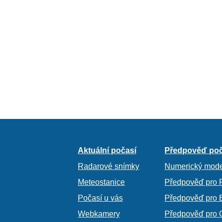
Aktuální počasí
Předpověď poč
Radarové snímky
Numerický mode
Meteostanice
Předpověď pro 
Počasí u vás
Předpověď pro 
Webkamery
Předpověď pro 