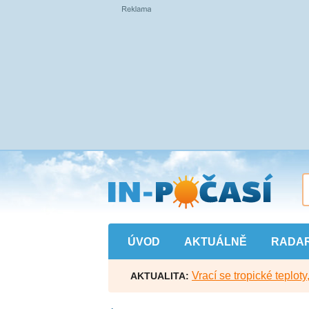
Přejít
na
hlavní
obsah
ÚVOD
AKTUÁLNĚ
RADA
Vrací se tropické teploty
AKTUALITA: