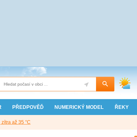
R
PŘEDPOVĚĎ
NUMERICKÝ
MODEL
ŘEKY
, zítra až 35 °C