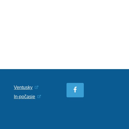
Ventusky
In-počasie