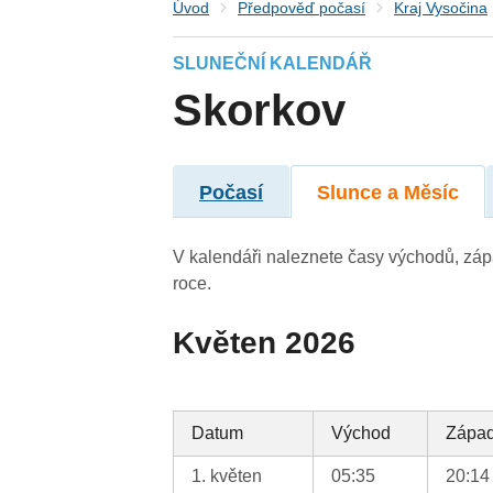
Úvod
Předpověď počasí
Kraj Vysočina
SLUNEČNÍ KALENDÁŘ
Skorkov
Počasí
Slunce a Měsíc
V kalendáři naleznete časy východů, záp
roce.
Květen 2026
Datum
Východ
Zápa
1. květen
05:35
20:14