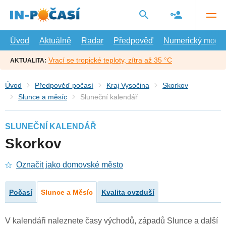
Přejít
na
hlavní
obsah
Úvod
Aktuálně
Radar
Předpověď
Numerický model
Vrací se tropické teploty, zítra až 35 °C
AKTUALITA:
Úvod
Předpověď počasí
Kraj Vysočina
Skorkov
Slunce a měsíc
Sluneční kalendář
SLUNEČNÍ KALENDÁŘ
Skorkov
Označit jako domovské město
Počasí
Slunce a Měsíc
Kvalita ovzduší
V kalendáři naleznete časy východů, západů Slunce a další