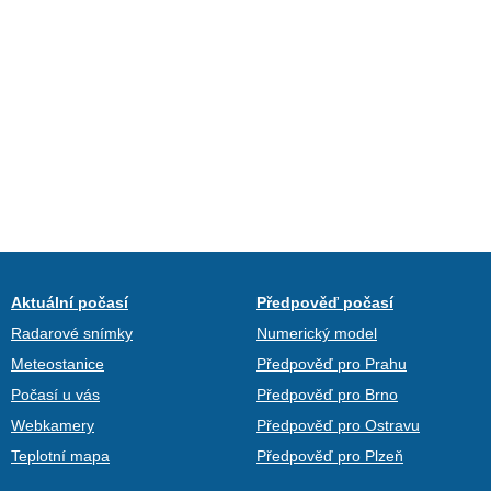
Aktuální počasí
Předpověď počasí
Radarové snímky
Numerický model
Meteostanice
Předpověď pro Prahu
Počasí u vás
Předpověď pro Brno
Webkamery
Předpověď pro Ostravu
Teplotní mapa
Předpověď pro Plzeň