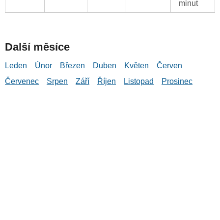
minut
Další měsíce
Leden
Únor
Březen
Duben
Květen
Červen
Červenec
Srpen
Září
Říjen
Listopad
Prosinec