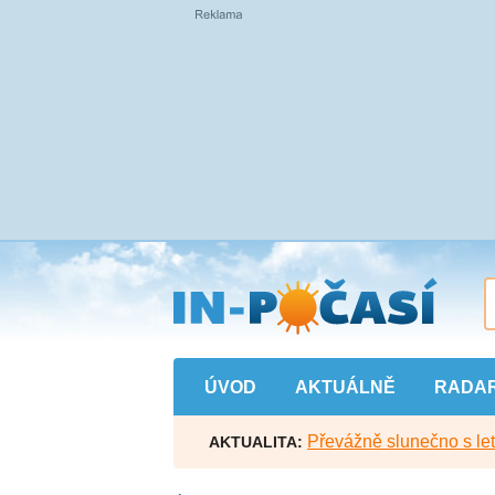
Přejít
na
hlavní
obsah
ÚVOD
AKTUÁLNĚ
RADA
Převážně slunečno s let
AKTUALITA: