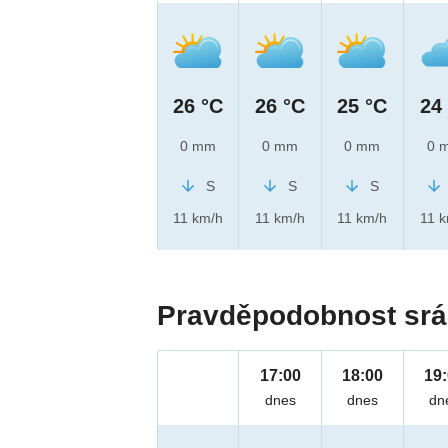
26 °C
26 °C
25 °C
24
0 mm
0 mm
0 mm
0 
S
S
S
11 km/h
11 km/h
11 km/h
11 
Pravděpodobnost srá
17:00
18:00
19
dnes
dnes
dn