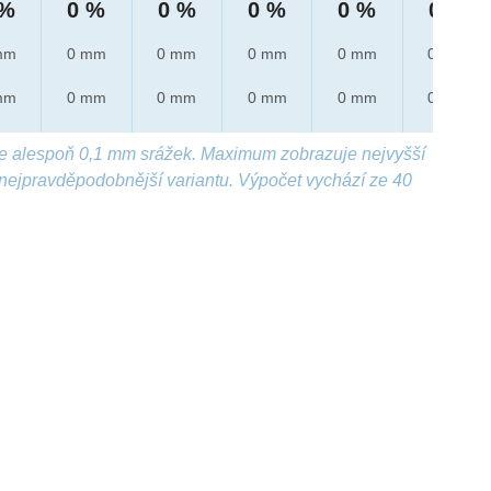
 %
0 %
0 %
0 %
0 %
0 %
mm
0 mm
0 mm
0 mm
0 mm
0 mm
mm
0 mm
0 mm
0 mm
0 mm
0 mm
e alespoň 0,1 mm srážek. Maximum zobrazuje nejvyšší
nejpravděpodobnější variantu. Výpočet vychází ze 40