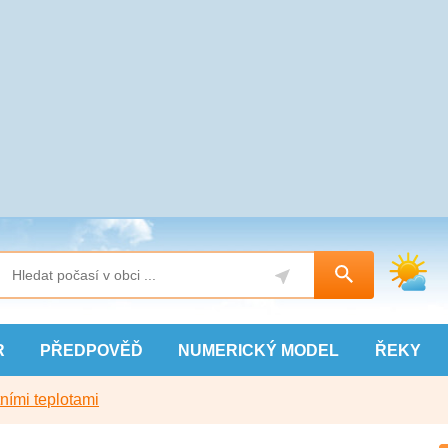
R
PŘEDPOVĚĎ
NUMERICKÝ
MODEL
ŘEKY
ními teplotami