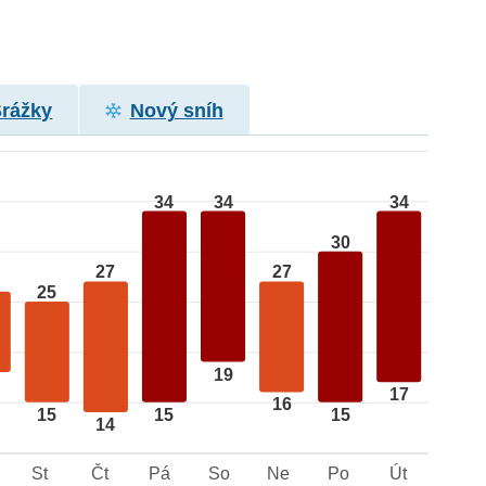
Srážky
Nový sníh
34
34
34
30
27
27
25
19
17
16
15
15
15
14
St
Čt
Pá
So
Ne
Po
Út