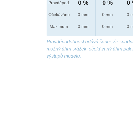
0 %
0 %
0
Pravděpod.
Očekáváno
0 mm
0 mm
0 
Maximum
0 mm
0 mm
0 
Pravděpodobnost udává šanci, že spadn
možný úhrn srážek, očekávaný úhrn pak 
výstupů modelu.