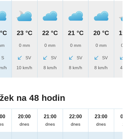
 °C
23 °C
22 °C
21 °C
20 °C
19 °C
mm
0 mm
0 mm
0 mm
0 mm
0 mm
S
SV
SV
SV
SV
SV
km/h
10 km/h
8 km/h
8 km/h
8 km/h
4 km/h
žek na 48 hodin
:00
20:00
21:00
22:00
23:00
00:00
es
dnes
dnes
dnes
dnes
zítra