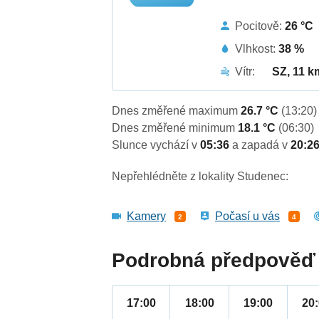
Pocitově:
26 °C
Vlhkost:
38 %
Vítr:
SZ, 11 k
Dnes změřené maximum
26.7 °C
(13:20)
Dnes změřené minimum
18.1 °C
(06:30)
Slunce vychází v
05:36
a zapadá v
20:2
Nepřehlédněte z lokality Studenec:
Kamery
Počasí u vás
2
4
Podrobná předpověď 
17:00
18:00
19:00
20