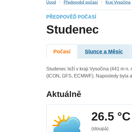
Úvod
Předpověď počasí
Kraj Vysočina
PŘEDPOVĚĎ POČASÍ
Studenec
Počasí
Slunce a Měsíc
Studenec leží v kraji Vysočina (441 m n.
(ICON, GFS, ECMWF). Naposledy byla ak
Aktuálně
26.5 °C
(stoupá)