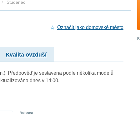
Studenec
Označit jako domovské město
Kvalita ovzduší
 m.). Předpověď je sestavena podle několika modelů
tualizována dnes v 14:00.