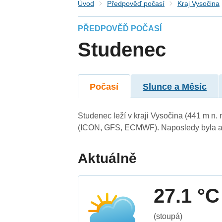
Úvod
Předpověď počasí
Kraj Vysočina
PŘEDPOVĚĎ POČASÍ
Studenec
Počasí
Slunce a Měsíc
Studenec leží v kraji Vysočina (441 m n.
(ICON, GFS, ECMWF). Naposledy byla ak
Aktuálně
27.1 °C
(stoupá)