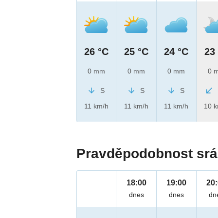
26 °C
25 °C
24 °C
23
0 mm
0 mm
0 mm
0 
S
S
S
11 km/h
11 km/h
11 km/h
10 
Pravděpodobnost srá
18:00
19:00
20
dnes
dnes
dn