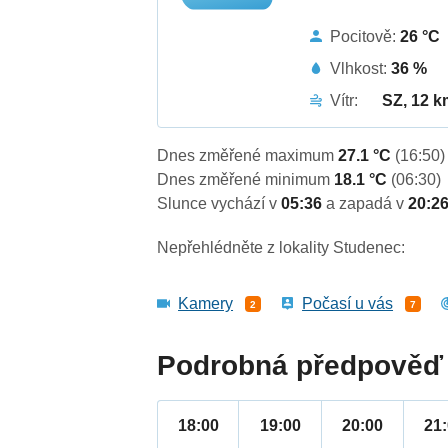
Pocitově:
26 °C
Vlhkost:
36 %
Vítr:
SZ, 12 k
Dnes změřené maximum
27.1 °C
(16:50)
Dnes změřené minimum
18.1 °C
(06:30)
Slunce vychází v
05:36
a zapadá v
20:2
Nepřehlédněte z lokality Studenec:
Kamery
Počasí u vás
2
7
Podrobná předpověď 
18:00
19:00
20:00
21