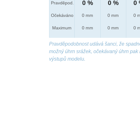
0 %
0 %
0
Pravděpod.
Očekáváno
0 mm
0 mm
0 
Maximum
0 mm
0 mm
0 
Pravděpodobnost udává šanci, že spadn
možný úhrn srážek, očekávaný úhrn pak 
výstupů modelu.