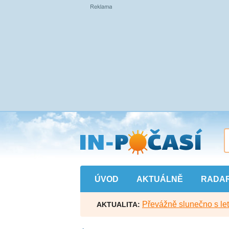
Přejít
na
hlavní
obsah
ÚVOD
AKTUÁLNĚ
RADA
Převážně slunečno s let
AKTUALITA: