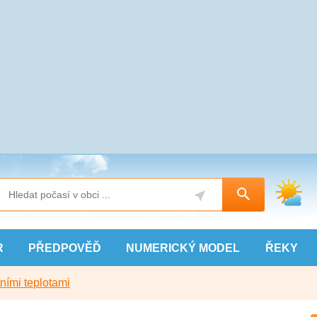
R
PŘEDPOVĚĎ
NUMERICKÝ
MODEL
ŘEKY
ními teplotami