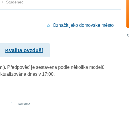
Studenec
Označit jako domovské město
Kvalita ovzduší
 m.). Předpověď je sestavena podle několika modelů
tualizována dnes v 17:00.