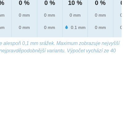
 %
0 %
0 %
10 %
0 %
0 %
mm
0 mm
0 mm
0 mm
0 mm
0 mm
mm
0 mm
0 mm
0.1 mm
0 mm
0 mm
e alespoň 0,1 mm srážek. Maximum zobrazuje nejvyšší
nejpravděpodobnější variantu. Výpočet vychází ze 40