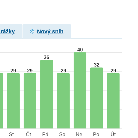
Srážky
Nový sníh
40
36
32
29
29
29
29
St
Čt
Pá
So
Ne
Po
Út