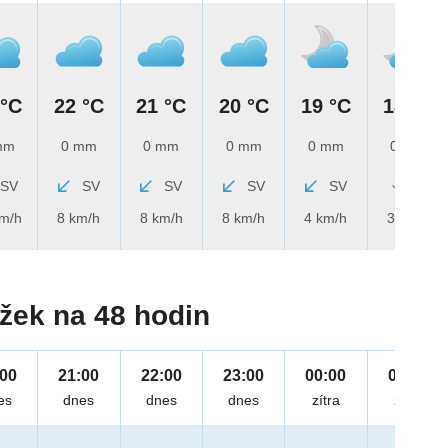
 °C
22 °C
21 °C
20 °C
19 °C
18 °C
mm
0 mm
0 mm
0 mm
0 mm
0 mm
SV
SV
SV
SV
SV
S
km/h
8 km/h
8 km/h
8 km/h
4 km/h
3 km/h
žek na 48 hodin
:00
21:00
22:00
23:00
00:00
01:00
es
dnes
dnes
dnes
zítra
zítra