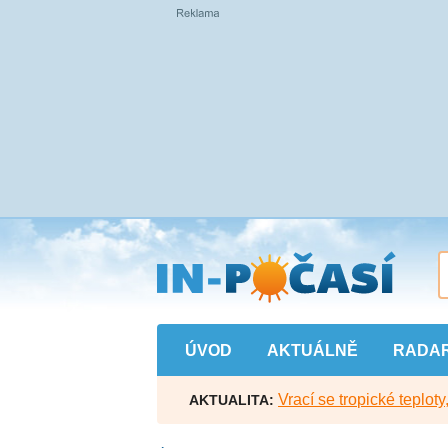
Přejít
na
hlavní
obsah
ÚVOD
AKTUÁLNĚ
RADA
Vrací se tropické teploty
AKTUALITA: