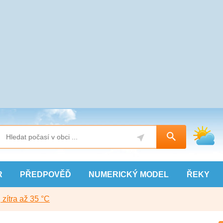
R
PŘEDPOVĚĎ
NUMERICKÝ
MODEL
ŘEKY
, zítra až 35 °C