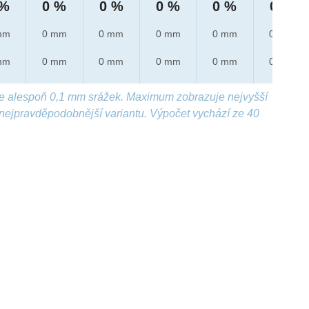
 %
0 %
0 %
0 %
0 %
0 %
mm
0 mm
0 mm
0 mm
0 mm
0 mm
mm
0 mm
0 mm
0 mm
0 mm
0 mm
e alespoň 0,1 mm srážek. Maximum zobrazuje nejvyšší
nejpravděpodobnější variantu. Výpočet vychází ze 40