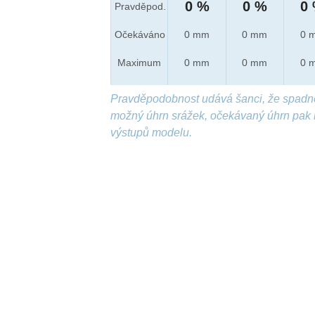
0 %
0 %
0
Pravděpod.
Očekáváno
0 mm
0 mm
0 
Maximum
0 mm
0 mm
0 
Pravděpodobnost udává šanci, že spadn
možný úhrn srážek, očekávaný úhrn pak 
výstupů modelu.