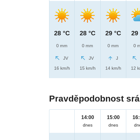
28 °C
28 °C
29 °C
29
0 mm
0 mm
0 mm
0 
JV
JV
J
16 km/h
15 km/h
14 km/h
12 
Pravděpodobnost srá
14:00
15:00
16
dnes
dnes
dn