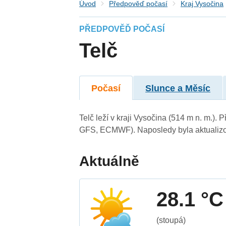
Úvod
Předpověď počasí
Kraj Vysočina
PŘEDPOVĚĎ POČASÍ
Telč
Počasí
Slunce a Měsíc
Telč leží v kraji Vysočina (514 m n. m.)
GFS, ECMWF). Naposledy byla aktualizo
Aktuálně
28.1 °C
(stoupá)