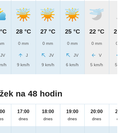
 °C
28 °C
27 °C
25 °C
22 °C
21 °C
mm
0 mm
0 mm
0 mm
0 mm
0 mm
JV
J
JV
JV
V
V
km/h
9 km/h
9 km/h
6 km/h
5 km/h
5 km/h
žek na 48 hodin
:00
17:00
18:00
19:00
20:00
21:00
es
dnes
dnes
dnes
dnes
dnes