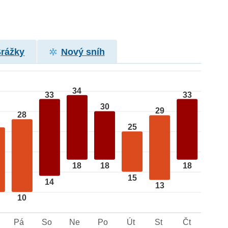
Srážky
Nový sníh
34
33
33
30
29
28
25
18
18
18
15
14
13
10
Pá
So
Ne
Po
Út
St
Čt