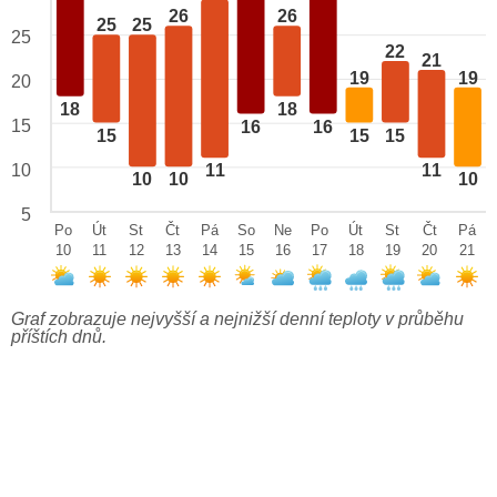
26
26
25
25
25
22
21
19
19
20
18
18
15
16
16
15
15
15
10
11
11
10
10
10
5
Po
Út
St
Čt
Pá
So
Ne
Po
Út
St
Čt
Pá
10
11
12
13
14
15
16
17
18
19
20
21
Graf zobrazuje nejvyšší a nejnižší denní teploty v průběhu
příštích dnů.