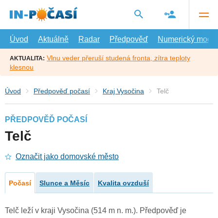
Přejít
na
hlavní
obsah
Úvod
Aktuálně
Radar
Předpověď
Numerický model
Vlnu veder přeruší studená fronta, zítra teploty
AKTUALITA:
klesnou
Úvod
Předpověď počasí
Kraj Vysočina
Telč
PŘEDPOVĚĎ POČASÍ
Telč
Označit jako domovské město
Počasí
Slunce a Měsíc
Kvalita ovzduší
Telč leží v kraji Vysočina (514 m n. m.). Předpověď je