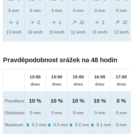
0 mm
0 mm
0 mm
0 mm
0 mm
0 mm
Z
Z
Z
JZ
Z
JZ
13 km/h
16 km/h
15 km/h
11 km/h
11 km/h
12 km/h
Pravděpodobnost srážek na 48 hodin
13:00
14:00
15:00
16:00
17:00
dnes
dnes
dnes
dnes
dnes
10 %
10 %
10 %
10 %
0 %
Pravděpod.
Očekáváno
0 mm
0 mm
0 mm
0 mm
0 mm
Maximum
0.2 mm
0.5 mm
0.2 mm
0.1 mm
0 mm