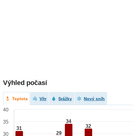
Výhled počasí
Teplota
Vítr
Srážky
Nový sníh
40
34
35
32
31
29
30