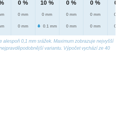
 %
0 %
10 %
0 %
0 %
0 %
mm
0 mm
0 mm
0 mm
0 mm
0 mm
mm
0 mm
0.1 mm
0 mm
0 mm
0 mm
e alespoň 0,1 mm srážek. Maximum zobrazuje nejvyšší
nejpravděpodobnější variantu. Výpočet vychází ze 40