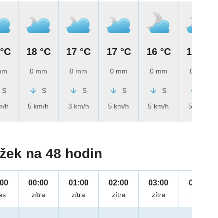
 °C
18 °C
17 °C
17 °C
16 °C
16 °C
mm
0 mm
0 mm
0 mm
0 mm
0 mm
S
S
S
S
S
S
m/h
5 km/h
3 km/h
5 km/h
5 km/h
5 km/h
žek na 48 hodin
:00
00:00
01:00
02:00
03:00
04:00
es
zítra
zítra
zítra
zítra
zítra