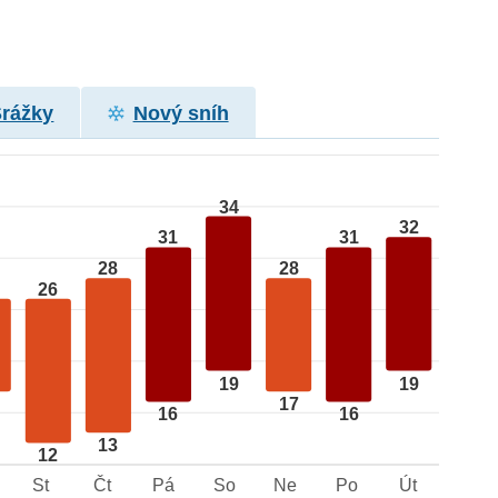
Srážky
Nový sníh
34
32
31
31
28
28
26
19
19
17
16
16
13
12
St
Čt
Pá
So
Ne
Po
Út