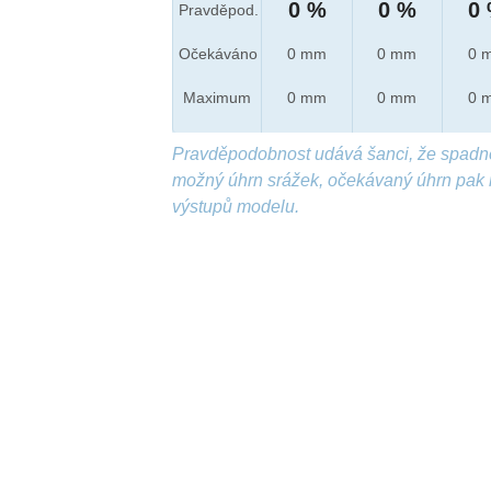
0 %
0 %
0
Pravděpod.
Očekáváno
0 mm
0 mm
0 
Maximum
0 mm
0 mm
0 
Pravděpodobnost udává šanci, že spadn
možný úhrn srážek, očekávaný úhrn pak 
výstupů modelu.