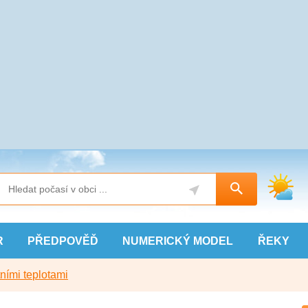
R
PŘEDPOVĚĎ
NUMERICKÝ
MODEL
ŘEKY
ními teplotami