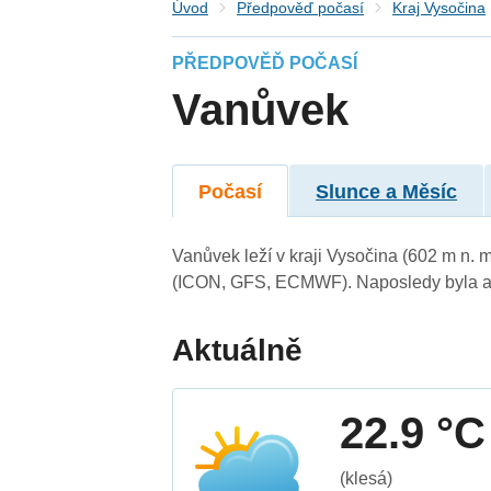
Úvod
Předpověď počasí
Kraj Vysočina
PŘEDPOVĚĎ POČASÍ
Vanůvek
Počasí
Slunce a Měsíc
Vanůvek leží v kraji Vysočina (602 m n.
(ICON, GFS, ECMWF). Naposledy byla ak
Aktuálně
22.9 °C
(klesá)