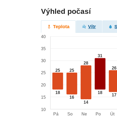
Výhled počasí
Teplota
Vítr
40
35
31
30
28
26
25
25
25
20
18
18
17
15
16
14
10
Pá
So
Ne
Po
Út