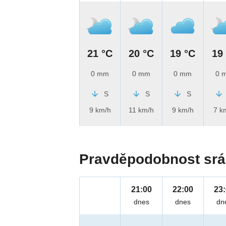
21 °C
20 °C
19 °C
19
0 mm
0 mm
0 mm
0 
S
S
S
9 km/h
11 km/h
9 km/h
7 k
Pravděpodobnost srá
21:00
22:00
23
dnes
dnes
dn