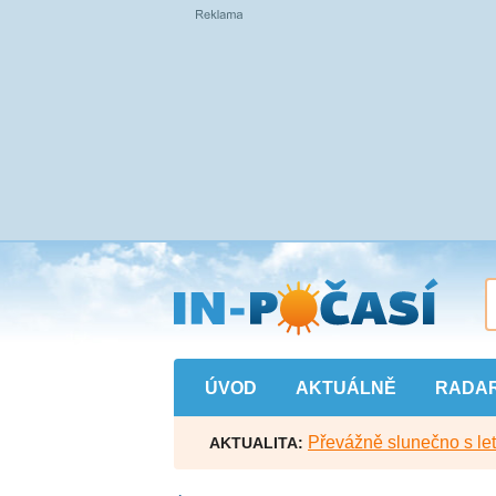
Přejít
na
hlavní
obsah
ÚVOD
AKTUÁLNĚ
RADA
Převážně slunečno s let
AKTUALITA: