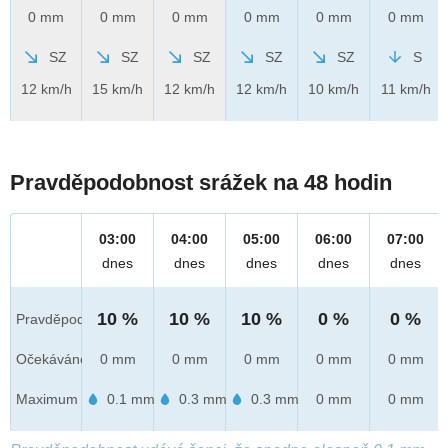
0 mm
0 mm
0 mm
0 mm
0 mm
0 mm
SZ
SZ
SZ
SZ
SZ
S
12 km/h
15 km/h
12 km/h
12 km/h
10 km/h
11 km/h
Pravděpodobnost srážek na 48 hodin
03:00
04:00
05:00
06:00
07:00
dnes
dnes
dnes
dnes
dnes
10 %
10 %
10 %
0 %
0 %
Pravděpod.
Očekáváno
0 mm
0 mm
0 mm
0 mm
0 mm
Maximum
0.1 mm
0.3 mm
0.3 mm
0 mm
0 mm