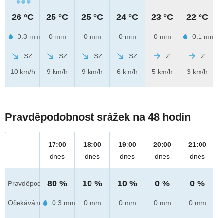
26 °C
25 °C
25 °C
24 °C
23 °C
22 °C
0.3 mm
0 mm
0 mm
0 mm
0 mm
0.1 mm
SZ
SZ
SZ
SZ
Z
Z
10 km/h
9 km/h
9 km/h
6 km/h
5 km/h
3 km/h
Pravděpodobnost srážek na 48 hodin
17:00
18:00
19:00
20:00
21:00
dnes
dnes
dnes
dnes
dnes
80 %
10 %
10 %
0 %
0 %
Pravděpod.
Očekáváno
0.3 mm
0 mm
0 mm
0 mm
0 mm