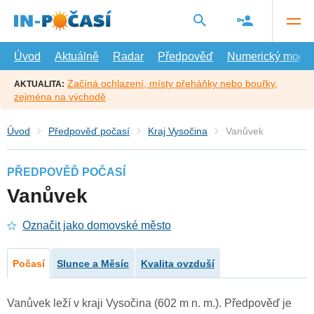
Přejít
na
hlavní
obsah
Úvod
Aktuálně
Radar
Předpověď
Numerický model
Začíná ochlazení, místy přeháňky nebo bouřky,
AKTUALITA:
zejména na východě
Úvod
Předpověď počasí
Kraj Vysočina
Vanůvek
PŘEDPOVĚĎ POČASÍ
Vanůvek
Označit jako domovské město
Počasí
Slunce a Měsíc
Kvalita ovzduší
Vanůvek leží v kraji Vysočina (602 m n. m.). Předpověď je