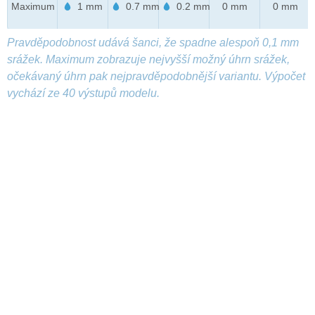
Maximum
1 mm
0.7 mm
0.2 mm
0 mm
0 mm
Pravděpodobnost udává šanci, že spadne alespoň 0,1 mm
srážek. Maximum zobrazuje nejvyšší možný úhrn srážek,
očekávaný úhrn pak nejpravděpodobnější variantu. Výpočet
vychází ze 40 výstupů modelu.