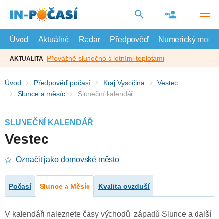
Přejít
na
hlavní
obsah
Úvod
Aktuálně
Radar
Předpověď
Numerický model
Převážně slunečno s letními teplotami
AKTUALITA:
Úvod
Předpověď počasí
Kraj Vysočina
Vestec
Slunce a měsíc
Sluneční kalendář
SLUNEČNÍ KALENDÁŘ
Vestec
Označit jako domovské město
Počasí
Slunce a Měsíc
Kvalita ovzduší
V kalendáři naleznete časy východů, západů Slunce a další