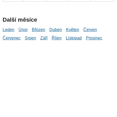
Další měsíce
Leden
Únor
Březen
Duben
Květen
Červen
Červenec
Srpen
Září
Říjen
Listopad
Prosinec