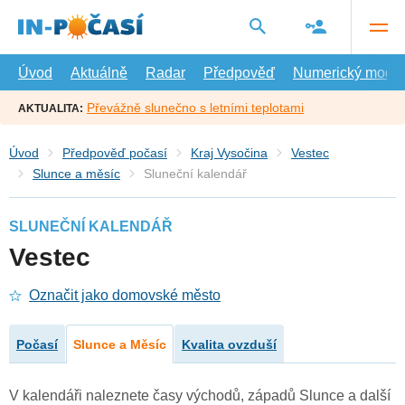
Přejít
na
hlavní
obsah
Úvod
Aktuálně
Radar
Předpověď
Numerický model
Převážně slunečno s letními teplotami
AKTUALITA:
Úvod
Předpověď počasí
Kraj Vysočina
Vestec
Slunce a měsíc
Sluneční kalendář
SLUNEČNÍ KALENDÁŘ
Vestec
Označit jako domovské město
Počasí
Slunce a Měsíc
Kvalita ovzduší
V kalendáři naleznete časy východů, západů Slunce a další