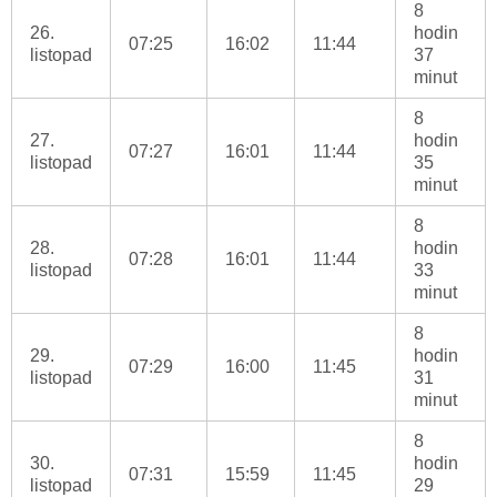
8
26.
hodin
07:25
16:02
11:44
listopad
37
minut
8
27.
hodin
07:27
16:01
11:44
listopad
35
minut
8
28.
hodin
07:28
16:01
11:44
listopad
33
minut
8
29.
hodin
07:29
16:00
11:45
listopad
31
minut
8
30.
hodin
07:31
15:59
11:45
listopad
29