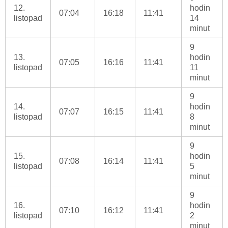
12.
hodin
07:04
16:18
11:41
listopad
14
minut
9
13.
hodin
07:05
16:16
11:41
listopad
11
minut
9
14.
hodin
07:07
16:15
11:41
listopad
8
minut
9
15.
hodin
07:08
16:14
11:41
listopad
5
minut
9
16.
hodin
07:10
16:12
11:41
listopad
2
minut