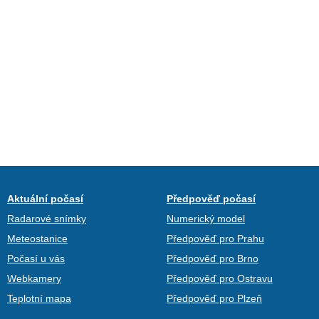
Aktuální počasí
Předpověď počasí
Radarové snímky
Numerický model
Meteostanice
Předpověď pro Prahu
Počasí u vás
Předpověď pro Brno
Webkamery
Předpověď pro Ostravu
Teplotní mapa
Předpověď pro Plzeň