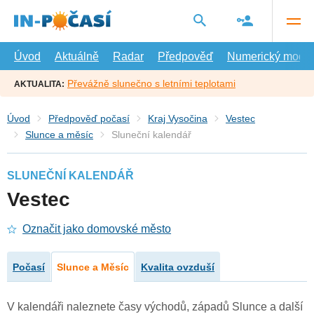
Přejít
na
hlavní
obsah
Úvod
Aktuálně
Radar
Předpověď
Numerický model
Převážně slunečno s letními teplotami
AKTUALITA:
Úvod
Předpověď počasí
Kraj Vysočina
Vestec
Slunce a měsíc
Sluneční kalendář
SLUNEČNÍ KALENDÁŘ
Vestec
Označit jako domovské město
Počasí
Slunce a Měsíc
Kvalita ovzduší
V kalendáři naleznete časy východů, západů Slunce a další