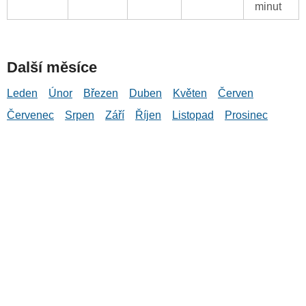
minut
Další měsíce
Leden
Únor
Březen
Duben
Květen
Červen
Červenec
Srpen
Září
Říjen
Listopad
Prosinec