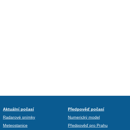
Aktuální počasí
Předpověď počasí
Radarové snímky
Numerický model
Meteostanice
Předpověď pro Prahu