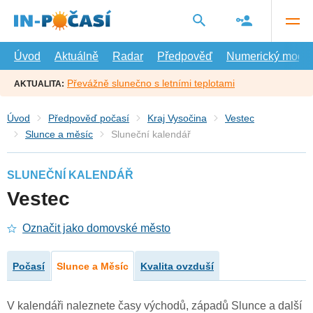
Přejít
na
hlavní
obsah
Úvod
Aktuálně
Radar
Předpověď
Numerický model
Převážně slunečno s letními teplotami
AKTUALITA:
Úvod
Předpověď počasí
Kraj Vysočina
Vestec
Slunce a měsíc
Sluneční kalendář
SLUNEČNÍ KALENDÁŘ
Vestec
Označit jako domovské město
Počasí
Slunce a Měsíc
Kvalita ovzduší
V kalendáři naleznete časy východů, západů Slunce a další