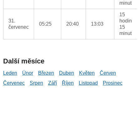
minut
15
31.
hodin
05:25
20:40
13:03
červenec
15
minut
Další měsíce
Leden
Únor
Březen
Duben
Květen
Červen
Červenec
Srpen
Září
Říjen
Listopad
Prosinec