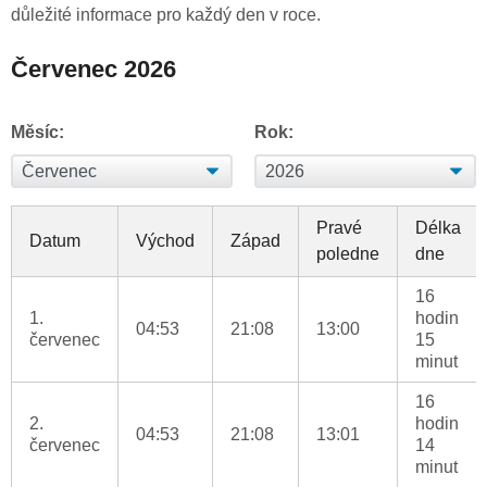
důležité informace pro každý den v roce.
Červenec 2026
Měsíc:
Rok:
Pravé
Délka
Datum
Východ
Západ
poledne
dne
16
1.
hodin
04:53
21:08
13:00
červenec
15
minut
16
2.
hodin
04:53
21:08
13:01
červenec
14
minut