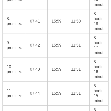
minut
8
8.
hodin
07:41
15:59
11:50
prosinec
18
minut
8
9.
hodin
07:42
15:59
11:51
prosinec
17
minut
8
10.
hodin
07:43
15:59
11:51
prosinec
16
minut
8
11.
hodin
07:44
15:59
11:51
prosinec
15
minut
8