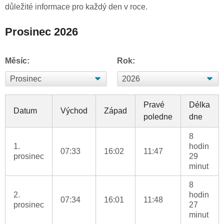
důležité informace pro každý den v roce.
Prosinec 2026
Měsíc:
Rok:
Pravé
Délka
Datum
Východ
Západ
poledne
dne
8
1.
hodin
07:33
16:02
11:47
prosinec
29
minut
8
2.
hodin
07:34
16:01
11:48
prosinec
27
minut