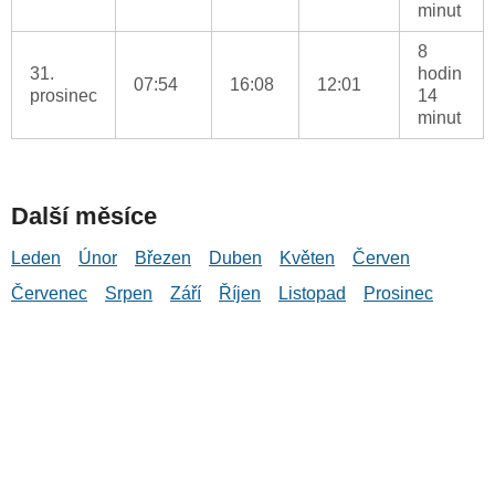
minut
8
31.
hodin
07:54
16:08
12:01
prosinec
14
minut
Další měsíce
Leden
Únor
Březen
Duben
Květen
Červen
Červenec
Srpen
Září
Říjen
Listopad
Prosinec