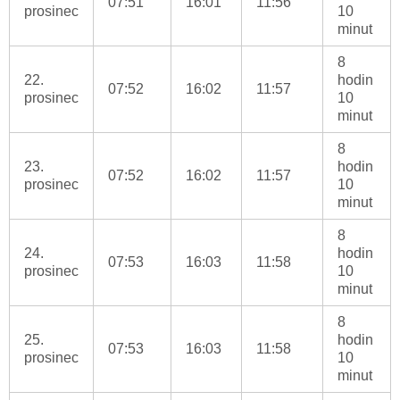
07:51
16:01
11:56
prosinec
10
minut
8
22.
hodin
07:52
16:02
11:57
prosinec
10
minut
8
23.
hodin
07:52
16:02
11:57
prosinec
10
minut
8
24.
hodin
07:53
16:03
11:58
prosinec
10
minut
8
25.
hodin
07:53
16:03
11:58
prosinec
10
minut