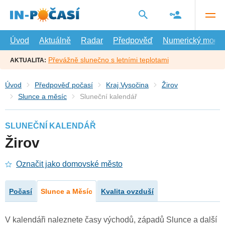
Přejít
na
hlavní
obsah
Úvod
Aktuálně
Radar
Předpověď
Numerický model
Převážně slunečno s letními teplotami
AKTUALITA:
Úvod
Předpověď počasí
Kraj Vysočina
Žirov
Slunce a měsíc
Sluneční kalendář
SLUNEČNÍ KALENDÁŘ
Žirov
Označit jako domovské město
Počasí
Slunce a Měsíc
Kvalita ovzduší
V kalendáři naleznete časy východů, západů Slunce a další