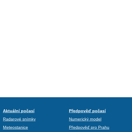
Aktuální počasí
Předpověď počasí
Radarové snímky
Numerický model
Meteostanice
Předpověď pro Prahu