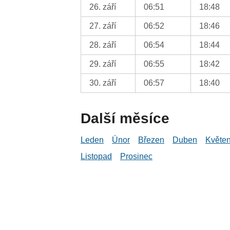
26. září
06:51
18:48
27. září
06:52
18:46
28. září
06:54
18:44
29. září
06:55
18:42
30. září
06:57
18:40
Další měsíce
Leden
Únor
Březen
Duben
Květe
Listopad
Prosinec