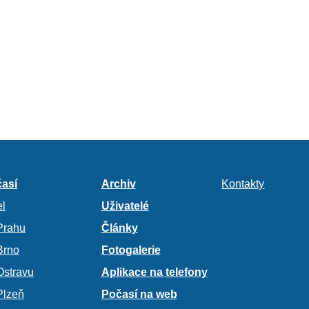
así
Archiv
Kontakty
l
Uživatelé
Prahu
Články
Brno
Fotogalerie
Ostravu
Aplikace na telefony
Plzeň
Počasí na web