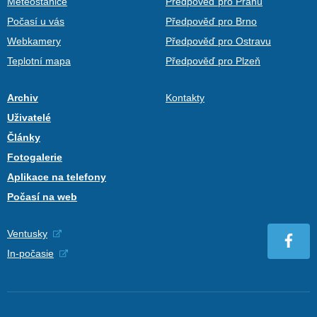
Meteostanice
Předpověď pro Prahu
Počasí u vás
Předpověď pro Brno
Webkamery
Předpověď pro Ostravu
Teplotní mapa
Předpověď pro Plzeň
Archiv
Kontakty
Uživatelé
Články
Fotogalerie
Aplikace na telefony
Počasí na web
Ventusky
In-počasie