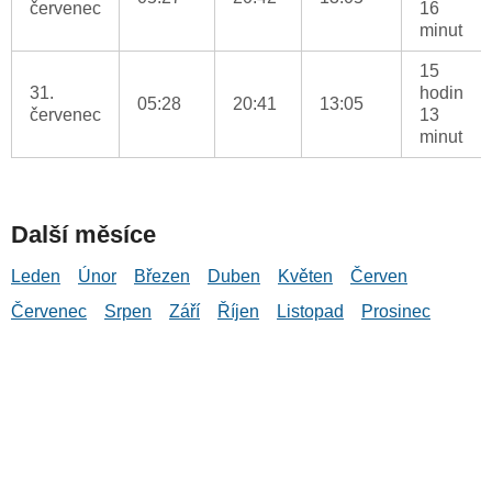
červenec
16
minut
15
31.
hodin
05:28
20:41
13:05
červenec
13
minut
Další měsíce
Leden
Únor
Březen
Duben
Květen
Červen
Červenec
Srpen
Září
Říjen
Listopad
Prosinec