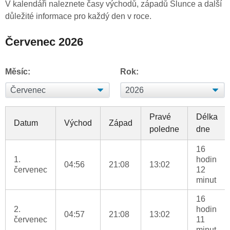
V kalendáři naleznete časy východů, západů Slunce a další
důležité informace pro každý den v roce.
Červenec 2026
Měsíc:
Rok:
Pravé
Délka
Datum
Východ
Západ
poledne
dne
16
1.
hodin
04:56
21:08
13:02
červenec
12
minut
16
2.
hodin
04:57
21:08
13:02
červenec
11
minut