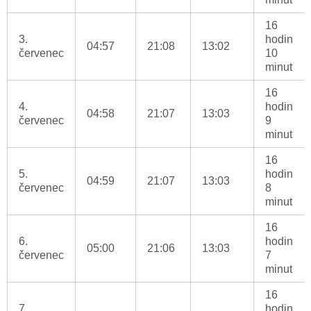
16
3.
hodin
04:57
21:08
13:02
červenec
10
minut
16
4.
hodin
04:58
21:07
13:03
červenec
9
minut
16
5.
hodin
04:59
21:07
13:03
červenec
8
minut
16
6.
hodin
05:00
21:06
13:03
červenec
7
minut
16
7.
hodin