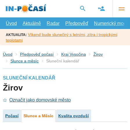
Přejít
na
hlavní
obsah
Úvod
Aktuálně
Radar
Předpověď
Numerický model
Víkend bude slunečný s letními, zítra i tropickými
AKTUALITA:
teplotami
Úvod
Předpověď počasí
Kraj Vysočina
Žirov
Slunce a měsíc
Sluneční kalendář
SLUNEČNÍ KALENDÁŘ
Žirov
Označit jako domovské město
Počasí
Slunce a Měsíc
Kvalita ovzduší