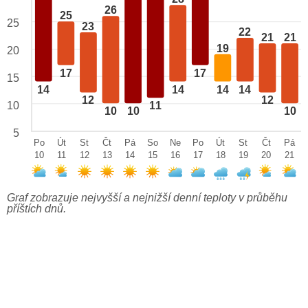
26
25
25
23
22
21
21
19
20
17
17
15
14
14
14
14
12
12
10
11
10
10
10
5
Po
Út
St
Čt
Pá
So
Ne
Po
Út
St
Čt
Pá
10
11
12
13
14
15
16
17
18
19
20
21
Graf zobrazuje nejvyšší a nejnižší denní teploty v průběhu
příštích dnů.