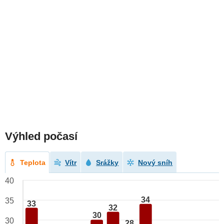
Výhled počasí
Teplota
Vítr
Srážky
Nový sníh
40
34
35
33
32
30
30
28