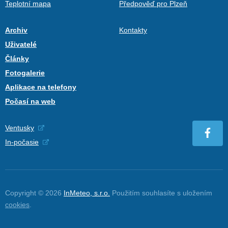
Teplotní mapa
Předpověď pro Plzeň
Archiv
Kontakty
Uživatelé
Články
Fotogalerie
Aplikace na telefony
Počasí na web
Ventusky
In-počasie
Copyright © 2026
InMeteo, s.r.o.
Použitím souhlasíte s uložením
cookies
.