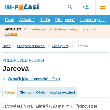
Přejít
na
hlavní
obsah
Úvod
Aktuálně
Radar
Předpověď
Numerický model
Vlnu veder přeruší studená fronta, zítra teploty
AKTUALITA:
klesnou
Úvod
Předpověď počasí
Zlínský kraj
Jarcová
PŘEDPOVĚĎ POČASÍ
Jarcová
Označit jako domovské město
Počasí
Slunce a Měsíc
Kvalita ovzduší
Jarcová leží v kraji Zlínský (320 m n. m.). Předpověď je