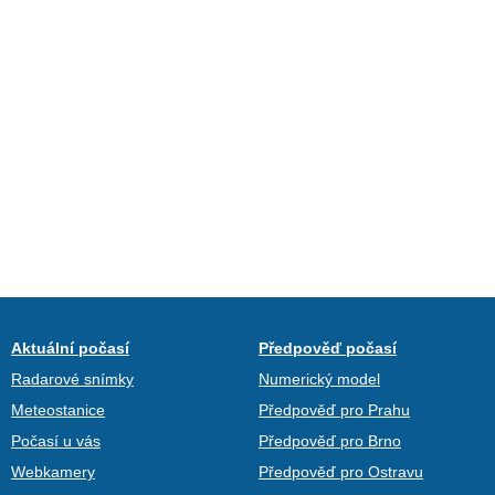
Aktuální počasí
Předpověď počasí
Radarové snímky
Numerický model
Meteostanice
Předpověď pro Prahu
Počasí u vás
Předpověď pro Brno
Webkamery
Předpověď pro Ostravu