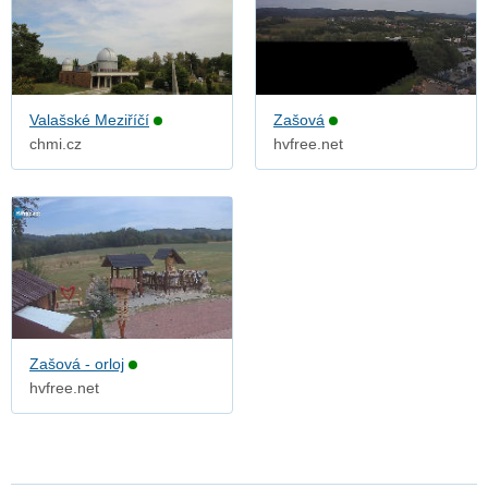
Valašské Meziříčí
Zašová
chmi.cz
hvfree.net
Zašová - orloj
hvfree.net