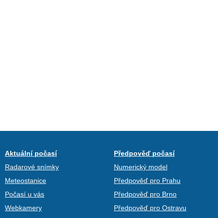
Aktuální počasí
Předpověď počasí
Radarové snímky
Numerický model
Meteostanice
Předpověď pro Prahu
Počasí u vás
Předpověď pro Brno
Webkamery
Předpověď pro Ostravu