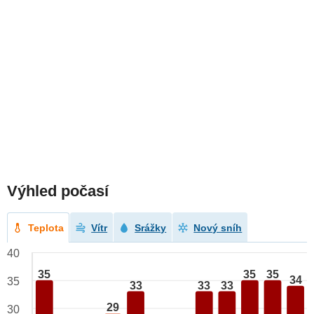
Výhled počasí
Teplota
Vítr
Srážky
Nový sníh
40
35
35
35
34
35
33
33
33
29
30