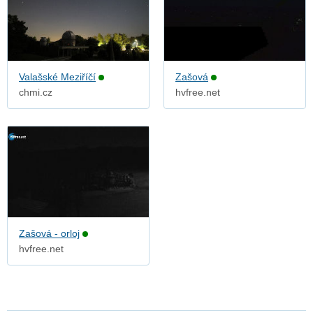
Valašské Meziříčí
Zašová
chmi.cz
hvfree.net
Zašová - orloj
hvfree.net