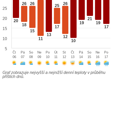
26
26
26
25
25
20
21
20
19
19
18
17
17
15
15
13
12
10
11
10
5
Čt
Pá
So
Ne
Po
Út
St
Čt
Pá
So
Ne
Po
06
07
08
09
10
11
12
13
14
15
16
17
Graf zobrazuje nejvyšší a nejnižší denní teploty v průběhu
příštích dnů.