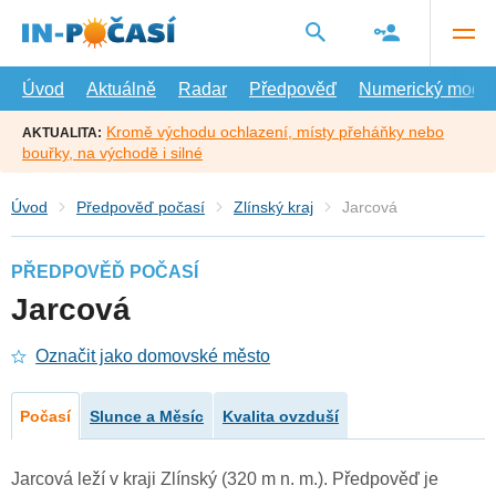
Přejít
na
hlavní
obsah
Úvod
Aktuálně
Radar
Předpověď
Numerický model
Kromě východu ochlazení, místy přeháňky nebo
AKTUALITA:
bouřky, na východě i silné
Úvod
Předpověď počasí
Zlínský kraj
Jarcová
PŘEDPOVĚĎ POČASÍ
Jarcová
Označit jako domovské město
Počasí
Slunce a Měsíc
Kvalita ovzduší
Jarcová leží v kraji Zlínský (320 m n. m.). Předpověď je