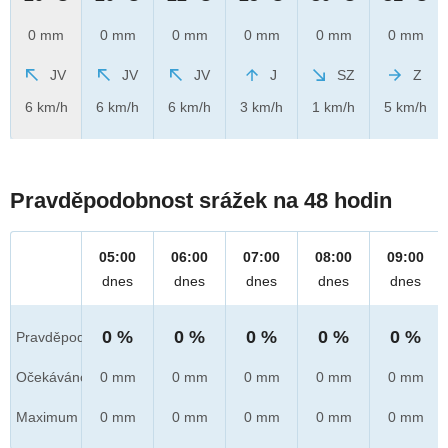
0 mm
0 mm
0 mm
0 mm
0 mm
0 mm
JV
JV
JV
J
SZ
Z
6 km/h
6 km/h
6 km/h
3 km/h
1 km/h
5 km/h
Pravděpodobnost srážek na 48 hodin
05:00
06:00
07:00
08:00
09:00
dnes
dnes
dnes
dnes
dnes
0 %
0 %
0 %
0 %
0 %
Pravděpod.
Očekáváno
0 mm
0 mm
0 mm
0 mm
0 mm
Maximum
0 mm
0 mm
0 mm
0 mm
0 mm