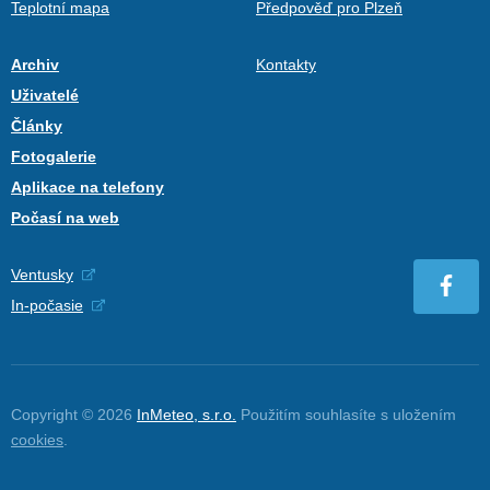
Teplotní mapa
Předpověď pro Plzeň
Archiv
Kontakty
Uživatelé
Články
Fotogalerie
Aplikace na telefony
Počasí na web
Ventusky
In-počasie
Copyright © 2026
InMeteo, s.r.o.
Použitím souhlasíte s uložením
cookies
.