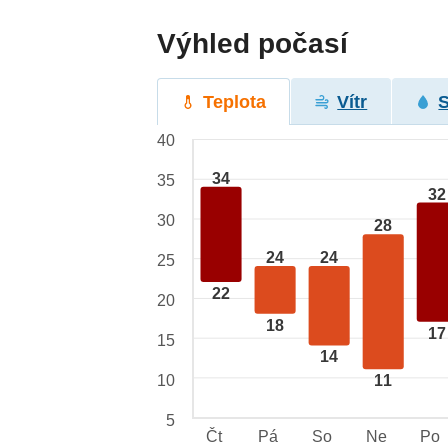
Výhled počasí
Teplota
Vítr
40
34
35
32
30
28
24
24
25
22
20
18
17
15
14
10
11
5
Čt
Pá
So
Ne
Po