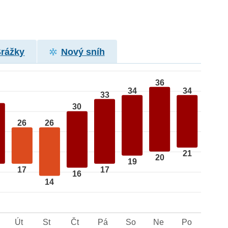
Srážky
Nový sníh
36
34
34
33
30
26
26
21
20
19
17
17
16
14
Út
St
Čt
Pá
So
Ne
Po