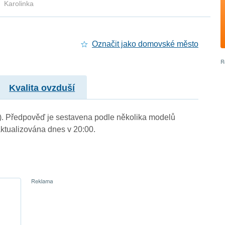
Karolinka
Označit jako domovské město
Kvalita ovzduší
 m.). Předpověď je sestavena podle několika modelů
tualizována dnes v 20:00.