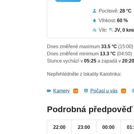
Pocitově:
28 °C
Vlhkost:
60 %
Vítr:
JV, 0 km
Dnes změřené maximum
33.5 °C
(15:00)
Dnes změřené minimum
13.3 °C
(04:50)
Slunce vychází v
05:25
a zapadá v
20:2
Nepřehlédněte z lokality Karolinka:
Kamery
Počasí u vás
14
11
Podrobná předpověď 
22:00
23:00
00:00
01