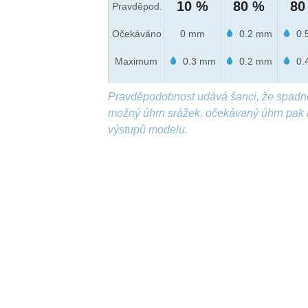
10 %
80 %
80
Pravděpod.
Očekáváno
0 mm
0.2 mm
0.
Maximum
0.3 mm
0.2 mm
0.
Pravděpodobnost udává šanci, že spadn
možný úhrn srážek, očekávaný úhrn pak 
výstupů modelu.