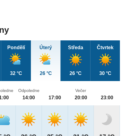
dny
Pondělí
Úterý
Středa
Čtvrtek
32 °C
26 °C
26 °C
30 °C
oledne
Odpoledne
Večer
1:00
14:00
17:00
20:00
23:00