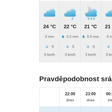
24 °C
22 °C
21 °C
21
0 mm
0.2 mm
0.5 mm
0 
S
S
S
5 km/h
3 km/h
3 km/h
3 k
Pravděpodobnost srá
22:00
23:00
00
dnes
dnes
zít