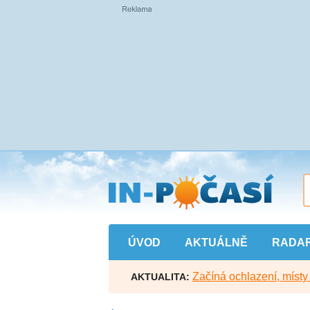
Přejít
na
hlavní
obsah
ÚVOD
AKTUÁLNĚ
RADA
Začíná ochlazení, míst
AKTUALITA: