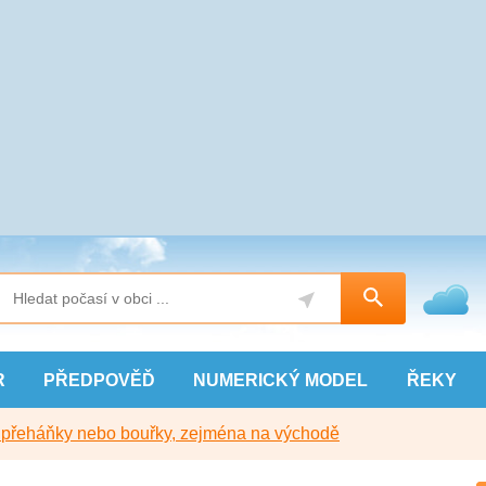
R
PŘEDPOVĚĎ
NUMERICKÝ
MODEL
ŘEKY
y přeháňky nebo bouřky, zejména na východě