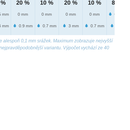
 %
20 %
10 %
20 %
10 %
80 %
5 mm
0 mm
0 mm
0 mm
0 mm
0.3 mm
4 mm
0.9 mm
0.7 mm
3 mm
0.7 mm
1 mm
e alespoň 0,1 mm srážek. Maximum zobrazuje nejvyšší
nejpravděpodobnější variantu. Výpočet vychází ze 40