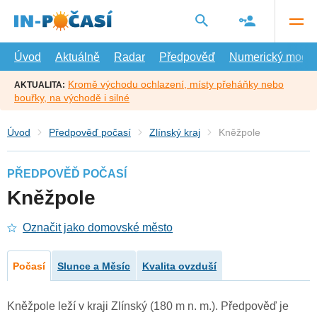
Přejít
na
hlavní
obsah
Úvod
Aktuálně
Radar
Předpověď
Numerický model
Kromě východu ochlazení, místy přeháňky nebo
AKTUALITA:
bouřky, na východě i silné
Úvod
Předpověď počasí
Zlínský kraj
Kněžpole
PŘEDPOVĚĎ POČASÍ
Kněžpole
Označit jako domovské město
Počasí
Slunce a Měsíc
Kvalita ovzduší
Kněžpole leží v kraji Zlínský (180 m n. m.). Předpověď je