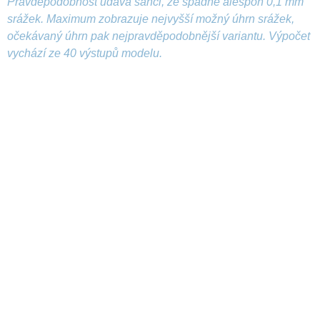
Pravděpodobnost udává šanci, že spadne alespoň 0,1 mm
srážek. Maximum zobrazuje nejvyšší možný úhrn srážek,
očekávaný úhrn pak nejpravděpodobnější variantu. Výpočet
vychází ze 40 výstupů modelu.