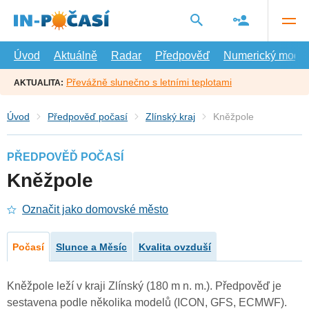
Přejít
na
hlavní
obsah
Úvod
Aktuálně
Radar
Předpověď
Numerický model
Převážně slunečno s letními teplotami
AKTUALITA:
Úvod
Předpověď počasí
Zlínský kraj
Kněžpole
PŘEDPOVĚĎ POČASÍ
Kněžpole
Označit jako domovské město
Počasí
Slunce a Měsíc
Kvalita ovzduší
Kněžpole leží v kraji Zlínský (180 m n. m.). Předpověď je
sestavena podle několika modelů (ICON, GFS, ECMWF).