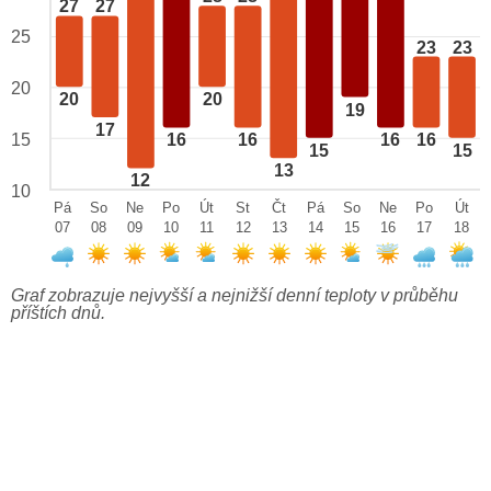
27
27
25
23
23
20
20
20
19
17
15
16
16
16
16
15
15
13
12
10
Pá
So
Ne
Po
Út
St
Čt
Pá
So
Ne
Po
Út
07
08
09
10
11
12
13
14
15
16
17
18
Graf zobrazuje nejvyšší a nejnižší denní teploty v průběhu
příštích dnů.