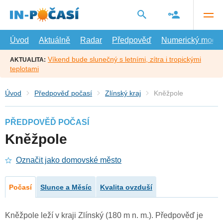
Přejít
na
hlavní
obsah
Úvod
Aktuálně
Radar
Předpověď
Numerický model
Víkend bude slunečný s letními, zítra i tropickými
AKTUALITA:
teplotami
Úvod
Předpověď počasí
Zlínský kraj
Kněžpole
PŘEDPOVĚĎ POČASÍ
Kněžpole
Označit jako domovské město
Počasí
Slunce a Měsíc
Kvalita ovzduší
Kněžpole leží v kraji Zlínský (180 m n. m.). Předpověď je