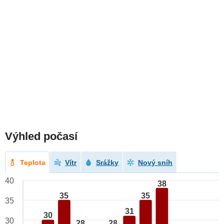
Výhled počasí
Teplota
Vítr
Srážky
Nový sníh
40
38
35
35
35
31
30
30
28
28