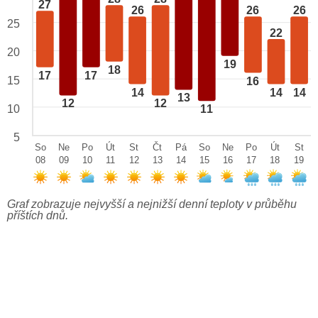
27
26
26
26
25
22
20
19
18
17
17
15
16
14
14
14
13
12
12
10
11
5
So
Ne
Po
Út
St
Čt
Pá
So
Ne
Po
Út
St
08
09
10
11
12
13
14
15
16
17
18
19
Graf zobrazuje nejvyšší a nejnižší denní teploty v průběhu
příštích dnů.