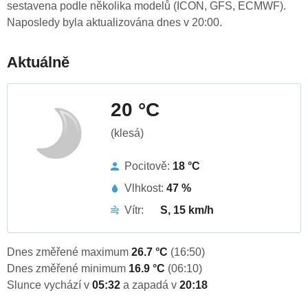
sestavena podle několika modelů (ICON, GFS, ECMWF).
Naposledy byla aktualizována dnes v 20:00.
Aktuálně
20 °C
(klesá)
Pocitově:
18 °C
Vlhkost:
47 %
Vítr:
S, 15 km/h
Dnes změřené maximum
26.7 °C
(16:50)
Dnes změřené minimum
16.9 °C
(06:10)
Slunce vychází v
05:32
a zapadá v
20:18