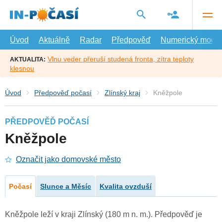
Přejít
na
hlavní
obsah
Úvod
Aktuálně
Radar
Předpověď
Numerický model
Vlnu veder přeruší studená fronta, zítra teploty
AKTUALITA:
klesnou
Úvod
Předpověď počasí
Zlínský kraj
Kněžpole
PŘEDPOVĚĎ POČASÍ
Kněžpole
Označit jako domovské město
Počasí
Slunce a Měsíc
Kvalita ovzduší
Kněžpole leží v kraji Zlínský (180 m n. m.). Předpověď je