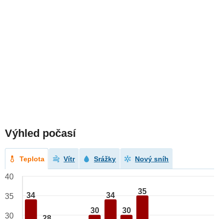
Výhled počasí
Teplota
Vítr
Srážky
Nový sníh
40
35
34
34
35
30
30
30
28