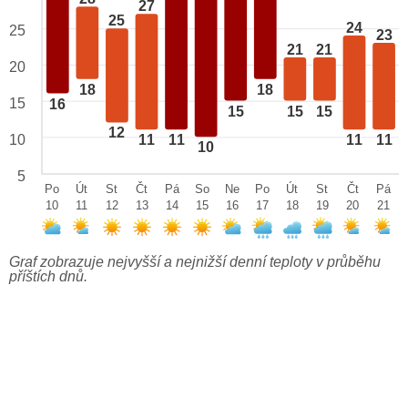
27
25
24
25
23
21
21
20
18
18
15
16
15
15
15
12
10
11
11
11
11
10
5
Po
Út
St
Čt
Pá
So
Ne
Po
Út
St
Čt
Pá
10
11
12
13
14
15
16
17
18
19
20
21
Graf zobrazuje nejvyšší a nejnižší denní teploty v průběhu
příštích dnů.