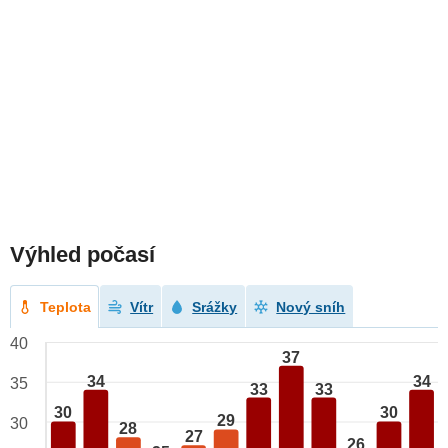
Výhled počasí
Teplota
Vítr
Srážky
Nový sníh
40
37
34
34
35
33
33
30
30
29
30
28
27
26