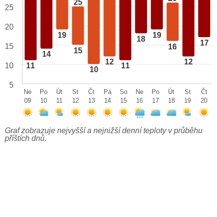
25
25
20
19
19
18
17
15
16
15
14
12
12
10
11
11
10
5
Ne
Po
Út
St
Čt
Pá
So
Ne
Po
Út
St
Čt
09
10
11
12
13
14
15
16
17
18
19
20
Graf zobrazuje nejvyšší a nejnižší denní teploty v průběhu
příštích dnů.