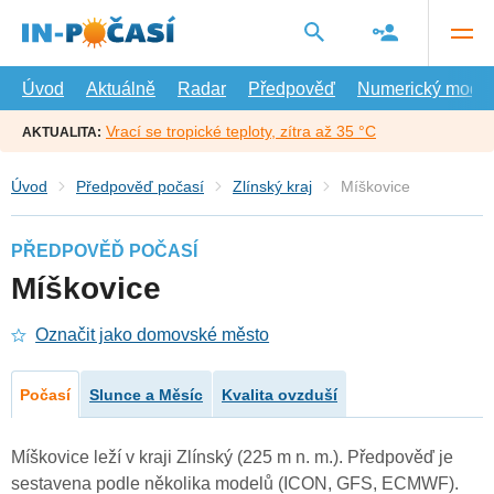
Přejít
na
hlavní
obsah
Úvod
Aktuálně
Radar
Předpověď
Numerický model
Vrací se tropické teploty, zítra až 35 °C
AKTUALITA:
Úvod
Předpověď počasí
Zlínský kraj
Míškovice
PŘEDPOVĚĎ POČASÍ
Míškovice
Označit jako domovské město
Počasí
Slunce a Měsíc
Kvalita ovzduší
Míškovice leží v kraji Zlínský (225 m n. m.). Předpověď je
sestavena podle několika modelů (ICON, GFS, ECMWF).