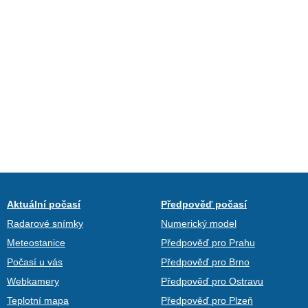
Aktuální počasí
Předpověď počasí
Radarové snímky
Numerický model
Meteostanice
Předpověď pro Prahu
Počasí u vás
Předpověď pro Brno
Webkamery
Předpověď pro Ostravu
Teplotní mapa
Předpověď pro Plzeň