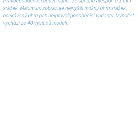
Pravděpodobnost udává šanci, že spadne alespoň 0,1 mm
srážek. Maximum zobrazuje nejvyšší možný úhrn srážek,
očekávaný úhrn pak nejpravděpodobnější variantu. Výpočet
vychází ze 40 výstupů modelu.