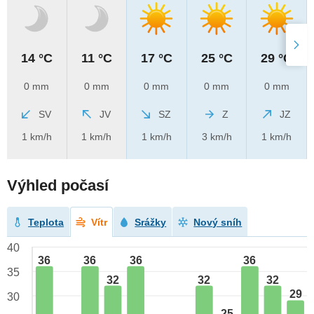
14 °C
11 °C
17 °C
25 °C
29 °C
0 mm
0 mm
0 mm
0 mm
0 mm
SV
JV
SZ
Z
JZ
1 km/h
1 km/h
1 km/h
3 km/h
1 km/h
Výhled počasí
Teplota
Vítr
Srážky
Nový sníh
40
36
36
36
36
35
32
32
32
29
30