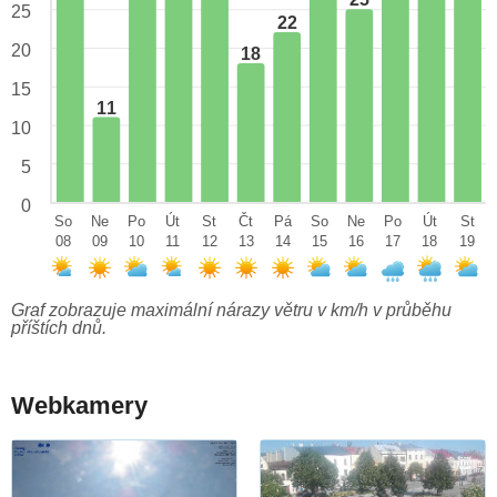
25
25
22
20
18
15
11
10
5
0
So
Ne
Po
Út
St
Čt
Pá
So
Ne
Po
Út
St
08
09
10
11
12
13
14
15
16
17
18
19
Graf zobrazuje maximální nárazy větru v km/h v průběhu
příštích dnů.
Webkamery