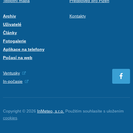
Teplotní mapa
Předpověď pro Plzeň
Archiv
Kontakty
Uživatelé
Články
Fotogalerie
Aplikace na telefony
Počasí na web
Ventusky
In-počasie
Copyright © 2026
InMeteo, s.r.o.
Použitím souhlasíte s uložením
cookies
.