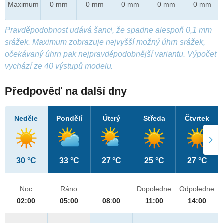
Maximum
0 mm
0 mm
0 mm
0 mm
0 mm
Pravděpodobnost udává šanci, že spadne alespoň 0,1 mm
srážek. Maximum zobrazuje nejvyšší možný úhrn srážek,
očekávaný úhrn pak nejpravděpodobnější variantu. Výpočet
vychází ze 40 výstupů modelu.
Předpověď na další dny
Neděle
Pondělí
Úterý
Středa
Čtvrtek
30 °C
33 °C
27 °C
25 °C
27 °C
Noc
Ráno
Dopoledne
Odpoledne
02:00
05:00
08:00
11:00
14:00