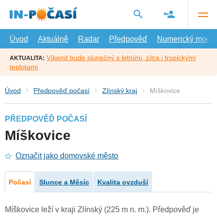
Přejít
na
hlavní
obsah
Úvod
Aktuálně
Radar
Předpověď
Numerický model
Víkend bude slunečný s letními, zítra i tropickými
AKTUALITA:
teplotami
Úvod
Předpověď počasí
Zlínský kraj
Míškovice
PŘEDPOVĚĎ POČASÍ
Míškovice
Označit jako domovské město
Počasí
Slunce a Měsíc
Kvalita ovzduší
Míškovice leží v kraji Zlínský (225 m n. m.). Předpověď je